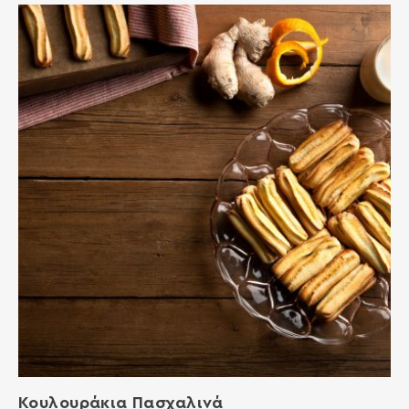
Κουλουράκια Πασχαλινά