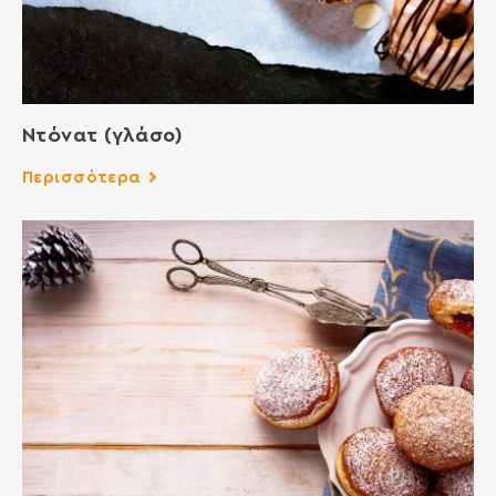
Ντόνατ (γλάσο)
Περισσότερα