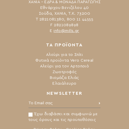
ΧΑΝΙΑ – ΕΔΡΑ & ΜΟΝΑΔΑ ΠΑΡΑΓΩΓΗΣ
Εθνάρχου Βενιζέλου 40
Σούδα, ΧΑΝΙΑ, Τ.Κ. 73200
Τ 2821081380, 800 11 44555
F 2821089898
Ε
info@mills.gr
ΤΑ ΠΡΟΪΟΝΤΑ
Αλεύρι για το Σπίτι
Φυτικά προϊόντα Vero Cereal
Αλεύρι για τον Αρτοποιό
Ζωοτροφές
Βιομάζα Ελιάς
Ελαιάλευρο
NEWSLETTER
Το Email σας:
Έχω διαβάσει και συμφωνώ με
τους όρους και τις προϋποθέσεις