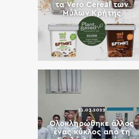
τα Vero Cereal των
Μύλων Κρήτης
11.03.2022
Ολοκληρώθηκε άλλος
ένας κύκλος από τη