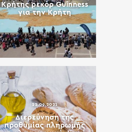
Κρήτης ρεκόρ Guinness
για την Κρήτη
22.09.2021
Διερεύνηση της
προθυμίας πληρωμής