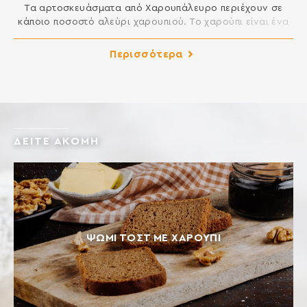
Τα αρτοσκευάσματα από Χαρουπάλευρο περιέχουν σε
κάποιο ποσοστό αλεύρι χαρουπιού. Το χαρούπι είναι ένα
ιδιαίτερα πλούσιο σε διατροφικά στοιχεία τρόφιμο και
είναι αυτό που συντήρησε τον Άγιο Ιωάννη τον Βαπτιστή
Περισσότερα
κατά την περιπλάνηση του στην έρημο καθώς και μεγάλο
μέρος του ελληνικού πληθυσμού κατά την περίοδο της
κατοχής. Το χαρουπάλευρο είναι ιδανικό υποκατάστατο
του κακάο […]
ΔΕΙΤΕ ΑΚΟΜΗ
ΨΩΜΊ ΤΟΣΤ ΜΕ ΧΑΡΟΎΠΙ