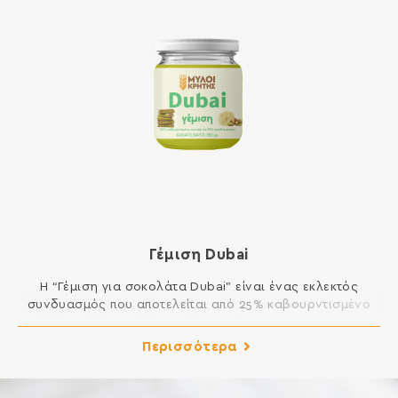
Γέμιση Dubai
Η “Γέμιση για σοκολάτα Dubai” είναι ένας εκλεκτός
συνδυασμός που αποτελείται από 25% καβουρντισμένο
κανταΐφι και 75% πραλίνα φιστικιού, σχεδιασμένος να
προσφέρει μια μοναδική γευστική εμπειρία. Οφέλη •
Περισσότερα
Πλούσια Γεύση: Η καβουρντισμένη φύση του κανταϊφιού
προσδίδει μια ιδιαίτερη γεύση που συνδυάζεται
αρμονικά με την κρεμώδη πλούσια σε γεύση πραλίνα