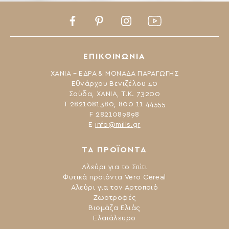
φιστικιού, δημιουργώντας μια ισορροπημένη και
απολαυστική […]
Facebook
Pinterest
Instagram
Youtube
ΕΠΙΚΟΙΝΩΝΙΑ
ΧΑΝΙΑ – ΕΔΡΑ & ΜΟΝΑΔΑ ΠΑΡΑΓΩΓΗΣ
Εθνάρχου Βενιζέλου 40
Σούδα, ΧΑΝΙΑ, Τ.Κ. 73200
Τ 2821081380, 800 11 44555
F 2821089898
Ε
info@mills.gr
ΤΑ ΠΡΟΪΟΝΤΑ
Αλεύρι για το Σπίτι
Φυτικά προϊόντα Vero Cereal
Αλεύρι για τον Αρτοποιό
Ζωοτροφές
Βιομάζα Ελιάς
Ελαιάλευρο