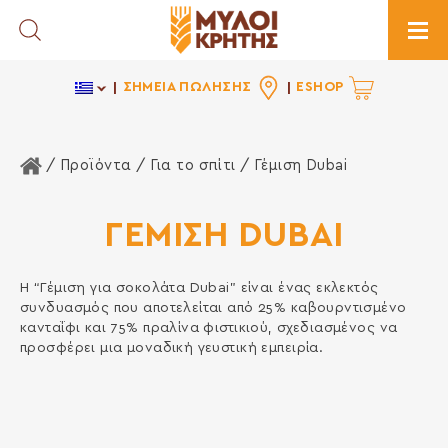
Toggle Search
Togg
ΣΗΜΕΙΑ ΠΩΛΗΣΗΣ
ESHOP
Αρχική Σελίδα
/ Προϊόντα /
Για το σπίτι
/ Γέμιση Dubai
ΓΕΜΙΣΗ DUBAI
Η “Γέμιση για σοκολάτα Dubai” είναι ένας εκλεκτός
συνδυασμός που αποτελείται από 25% καβουρντισμένο
κανταΐφι και 75% πραλίνα φιστικιού, σχεδιασμένος να
προσφέρει μια μοναδική γευστική εμπειρία.