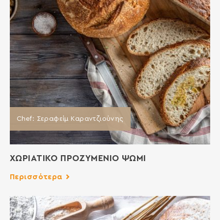
Chef: Σεραφείμ Καραντζιούνης
ΧΩΡΙΑΤΙΚΟ ΠΡΟΖΥΜΕΝΙΟ ΨΩΜΙ
Περισσότερα