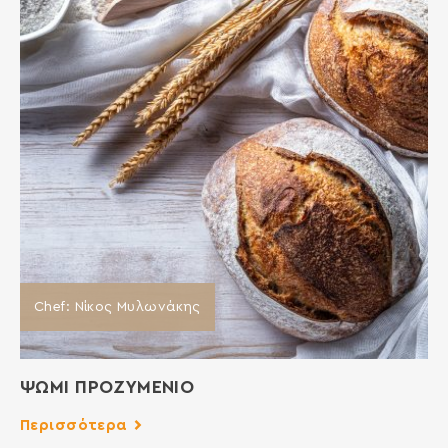
Chef: Νίκος Μυλωνάκης
ΨΩΜΙ ΠΡΟΖΥΜΕΝΙΟ
Περισσότερα