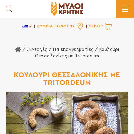
Toggle Search
Togg
ΣΗΜΕΙΑ ΠΩΛΗΣΗΣ
ESHOP
Αρχική Σελίδα
/ Συνταγές /
Για επαγγελματίες
/ Κουλούρι
Θεσσαλονίκης με Tritordeum
ΚΟΥΛΟΥΡΙ ΘΕΣΣΑΛΟΝΙΚΗΣ ΜΕ
TRITORDEUM