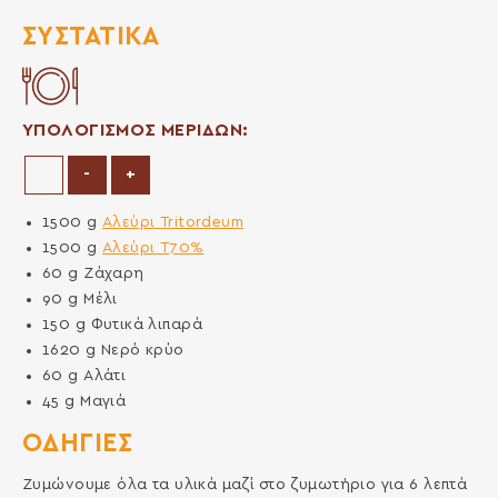
ΣΥΣΤΑΤΙΚΆ
ΥΠΟΛΟΓΙΣΜΟΣ ΜΕΡΙΔΩΝ:
Μείωση μερίδων
Αύξηση μερίδων
-
+
1500
g
Αλεύρι Tritordeum
1500
g
Αλεύρι T70%
60
g
Ζάχαρη
90
g
Μέλι
150
g
Φυτικά λιπαρά
1620
g
Νερό κρύο
60
g
Αλάτι
45
g
Μαγιά
ΟΔΗΓΙΕΣ
Ζυμώνουμε όλα τα υλικά μαζί στο ζυμωτήριο για 6 λεπτά