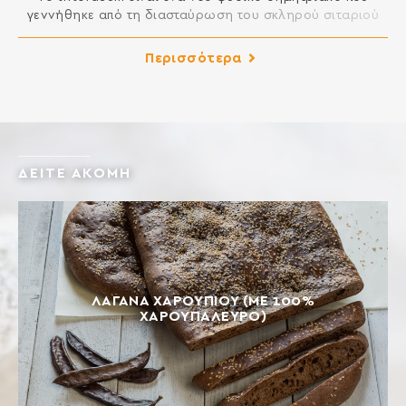
γεννήθηκε από τη διασταύρωση του σκληρού σιταριού
και του άγριου κριθαριού. Το tritordeum περιέχει
γλουτένη, αλλά η ποιότητα της είναι διαφορετική από το
Περισσότερα
σιτάρι, το οποίο το καθιστά πιο εύπεπτο. Επίσης, περιέχει
10 φορές περισσότερη λουτεΐνη από το σιτάρι, ένα
αντιοξειδωτικό ωφέλιμο για την υγεία των ματιών […]
ΔΕΙΤΕ ΑΚΟΜΗ
ΛΑΓΆΝΑ ΧΑΡΟΥΠΙΟΎ (ΜΕ 100%
ΧΑΡΟΥΠΆΛΕΥΡΟ)