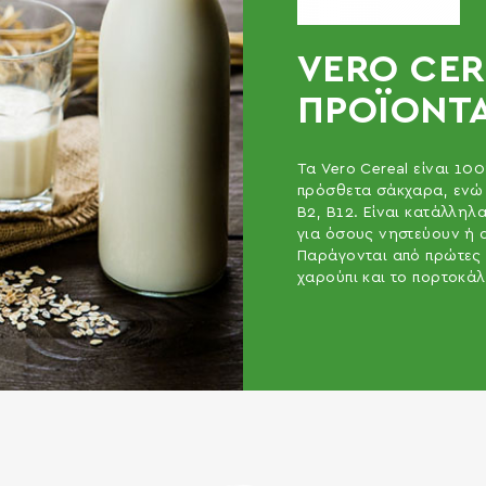
VERO CER
ΠΡΟΪΟΝΤ
Τα Vero Cereal είναι 10
πρόσθετα σάκχαρα, ενώ 
B2, B12. Είναι κατάλληλ
για όσους νηστεύουν ή 
Παράγονται από πρώτες
χαρούπι και το πορτοκάλ