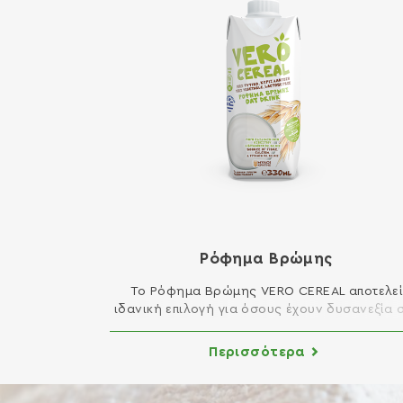
Ρόφημα Βρώμης
Το Ρόφημα Βρώμης VERO CEREAL αποτελεί
ιδανική επιλογή για όσους έχουν δυσανεξία 
λακτόζη, νηστεύουν, ακολουθούν φυτική
διατροφή ή διατροφή χαμηλών λιπαρών. Είν
Περισσότερα
κατάλληλο για άμεση κατανάλωση ως ρόφη
αλλά και για χρήση στη μαγειρική ή τη
ζαχαροπλαστική. Κατάλληλο για vegans