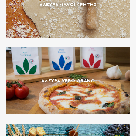
ΆΛΕΥΡΑ ΜΎΛΟΙ ΚΡΉΤΗΣ
ΆΛΕΥΡΑ VERO GRANO