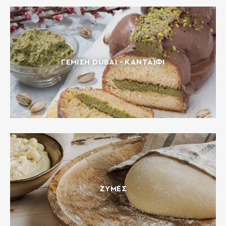
ΓΈΜΙΣΗ DUBAI - ΚΑΝΤΑΪ́ΦΙ
ΖΎΜΕΣ