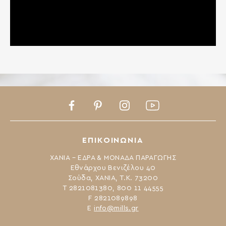
Facebook
Pinterest
Instagram
Youtube
ΕΠΙΚΟΙΝΩΝΙΑ
ΧΑΝΙΑ – ΕΔΡΑ & ΜΟΝΑΔΑ ΠΑΡΑΓΩΓΗΣ
Εθνάρχου Βενιζέλου 40
Σούδα, ΧΑΝΙΑ, Τ.Κ. 73200
Τ 2821081380, 800 11 44555
F 2821089898
Ε
info@mills.gr