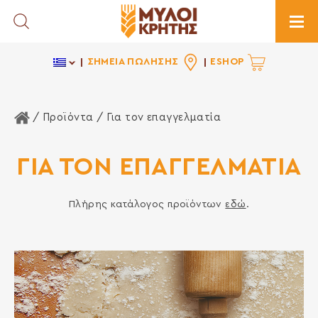
Toggle Search
Togg
ΣΗΜΕΙΑ ΠΩΛΗΣΗΣ
ESHOP
Αρχική Σελίδα
/ Προϊόντα /
Για τον επαγγελματία
ΓΙΑ ΤΟΝ ΕΠΑΓΓΕΛΜΑΤΙΑ
Πλήρης κατάλογος προϊόντων
εδώ
.