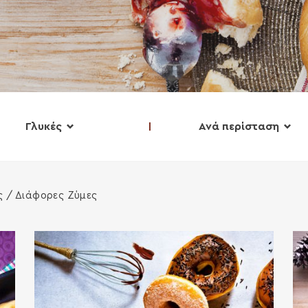
Γλυκές
Ανά περίσταση
ς
/ Διάφορες Ζύμες