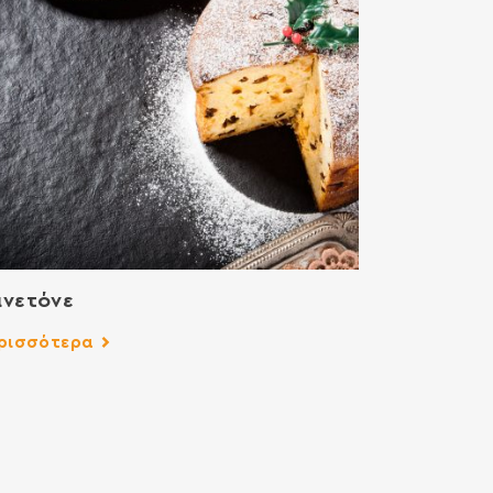
ανετόνε
ρισσότερα