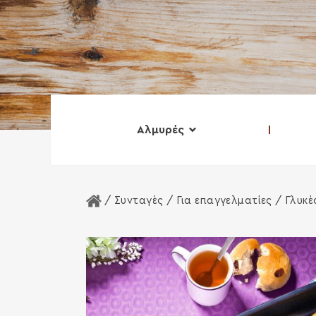
Αλμυρές
Αρχική Σελίδα
/ Συνταγές /
Για επαγγελματίες
/
Γλυκέ