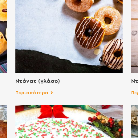
Ντόνατ (γλάσο)
Ν
Περισσότερα
Πε