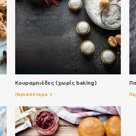
Κουραμπιέδες (χωρίς baking)
Π
Περισσότερα
Πε