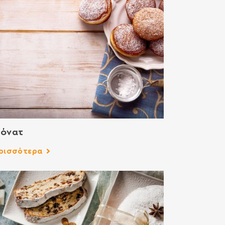
τόνατ
ρισσότερα