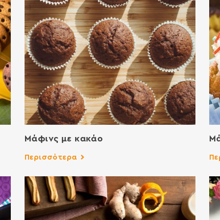
Μάφινς με κακάο
Μ
Περισσότερα
Πε