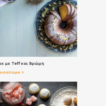
ικ με Teff και Βρώμη
ρισσότερα