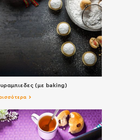
υραμπιεδες (με baking)
ρισσότερα