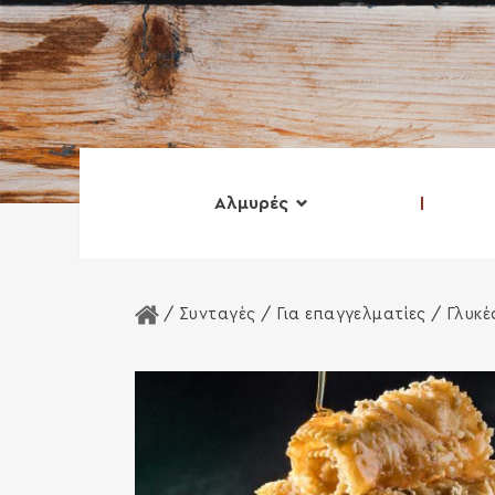
Αλμυρές
Αρχική Σελίδα
/ Συνταγές /
Για επαγγελματίες
/ Γλυκέ