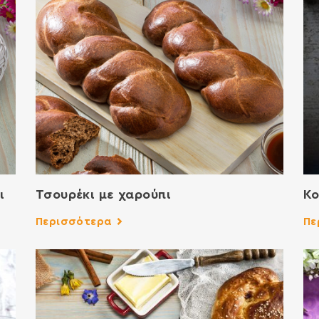
ι
Τσουρέκι με χαρούπι
Κο
Περισσότερα
Πε