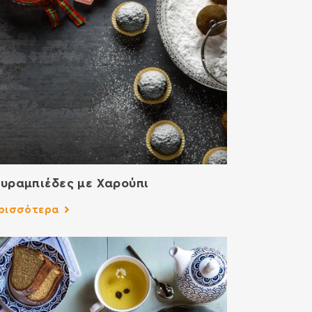
υραμπιέδες με Χαρούπι
ρισσότερα