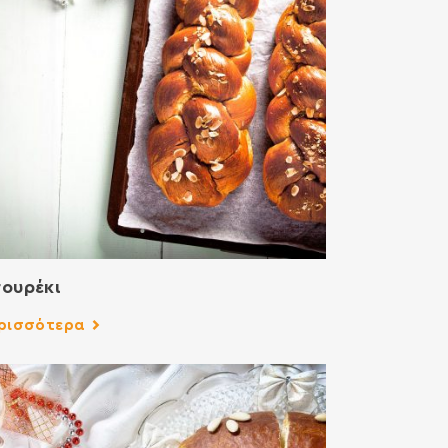
ουρέκι
ρισσότερα