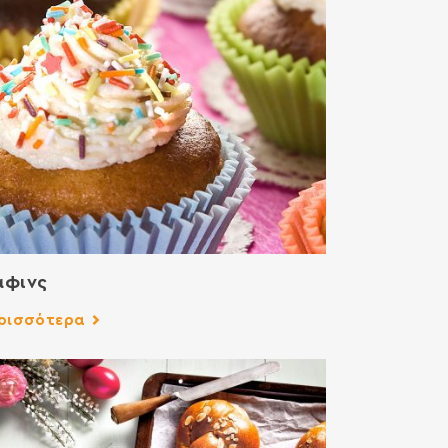
άφινς
ρισσότερα