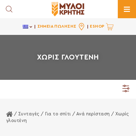
Toggle Search
Togg
ΣΗΜΕΙΑ ΠΩΛΗΣΗΣ
ESHOP
ΧΩΡΙΣ ΓΛΟΥΤΕΝΗ
Αρχική Σελίδα
/ Συνταγές /
Για το σπίτι
/
Ανά περίσταση
/ Χωρίς
γλουτένη