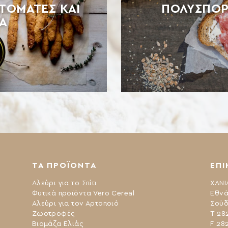
ΝΤΟΜΆΤΕΣ ΚΑΙ
ΠΟΛΎΣΠΟΡ
Α
ΤΑ ΠΡΟΪΟΝΤΑ
ΕΠΙ
Αλεύρι για το Σπίτι
ΧΑΝΙ
Φυτικά προϊόντα Vero Cereal
Εθνά
Αλεύρι για τον Αρτοποιό
Σούδ
Ζωοτροφές
Τ 28
Βιομάζα Ελιάς
F 28