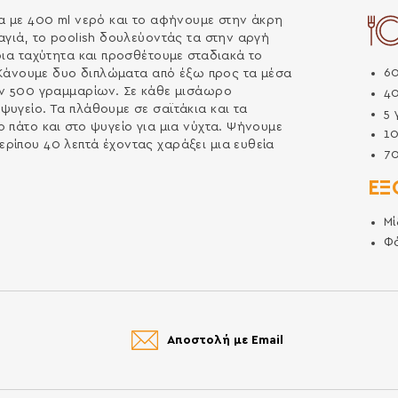
ρα με 400 ml νερό και το αφήνουμε στην άκρη
αγιά, το poolish δουλεύοντάς τα στην αργή
ρια ταχύτητα και προσθέτουμε σταδιακά το
6
. Κάνουμε δυο διπλώματα από έξω προς τα μέσα
ων 500 γραμμαρίων. Σε κάθε μισάωρο
4
υγείο. Τα πλάθουμε σε σαϊτάκια και τα
5
 πάτο και στο ψυγείο για μια νύχτα. Ψήνουμε
1
ρίπου 40 λεπτά έχοντας χαράξει μια ευθεία
7
ΕΞ
Μί
Φ
Αποστολή με Email