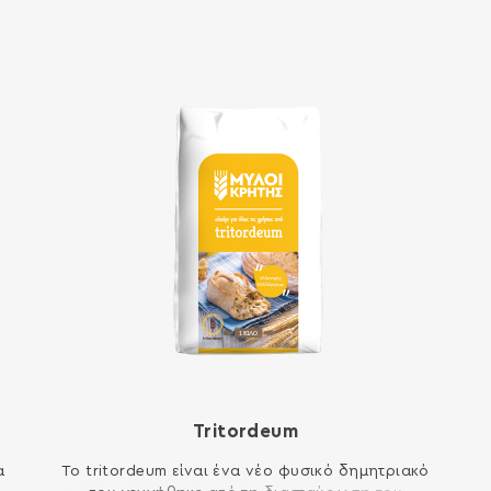
Tritordeum
α
Το tritordeum είναι ένα νέο φυσικό δημητριακό