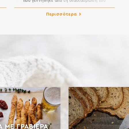
που γεννήθηκε από τη διασταύρωση του
σκληρού σιταριού και του άγριου κριθαριού.
 να
Περιέχει γλουτένη διαφορετικής ποιότητας από
Περισσότερα
για
το σιτάρι, το οποίο το καθιστά πιο εύπεπτο.
και
Περιέχει 10 φορές περισσότερη λουτεΐνη από το
ΚΑ:
σιτάρι, ένα αντιοξειδωτικό ωφέλιμο για την
υγεία των ματιών και την προστασία του
]
δέρματος. Έχει περισσότερο […]
Α ΜΕ ΓΡΑΒΙΈΡΑ