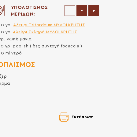
ΥΠΟΛΟΓΙΣΜΟΣ
Μείωση μερίδων
Αύξηση μερίδων
-
+
ΜΕΡΙΔΩΝ:
00
γρ.
Aλεύρι Τritordeum ΜΥΛΟΙ ΚΡΗΤΗΣ
00
γρ.
Αλεύρι Σκληρό ΜΥΛΟΙ ΚΡΗΤΗΣ
γρ.
νωπή μαγιά
00
γρ.
poolish ( δες συνταγή focaccia )
00
ml
νερό
ΟΠΛΙΣΜΌΣ
ξερ
όρμα
Εκτύπωση