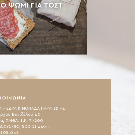
Ο ΨΩΜΊ ΓΙΑ ΤΟΣΤ
ΚΟΙΝΩΝΙΑ
Α – ΕΔΡΑ & ΜΟΝΑΔΑ ΠΑΡΑΓΩΓΗΣ
ρχου Βενιζέλου 40
α, ΧΑΝΙΑ, Τ.Κ. 73200
21081380, 800 11 44555
21089898