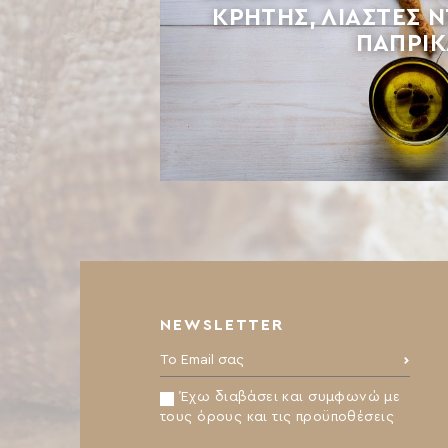
ΚΡΉΤΗΣ, ΛΙΑΣΤΈΣ 
ΠΆΠΡΙΚ
NEWSLETTER
Το Email σας:
Έχω διαβάσει και συμφωνώ με
τους όρους και τις προϋποθέσεις