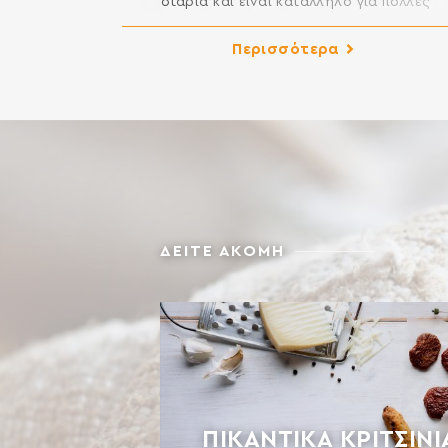
στάρια και είναι κατάλληλο για πολλές
εφαρμογές της μαγειρικής και της
ζαχαροπλαστικής στην κουζίνα σας. Μπορείτε
Περισσότερα
ανοίγετε άψογα φύλλο, ενώ είναι κατάλληλο 
βασιλόπιτες και κάθε είδους πίτες, για πίτσες 
ξεροτήγανα, για λουκουμάδες, κλπ. ΣΥΣΤΑΤΙ
ΑΛΕΥΡΙ ΚΑΤΗΓΟΡΙΑΣ Μ ΑΠΟ ΜΑΛΑΚΟ ΣΙΤΑΡΙ
Περιέχει γλουτένη. Ενδέχεται να περιέχει […
ΔΕΙΤΕ ΑΚΟΜΗ
ΠΙΚΆΝΤΙΚΑ ΚΡΙΤΣΊΝΙ