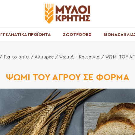
ΓΓΕΛΜΑΤΙΚΑ ΠΡΟΪΟΝΤΑ
ΖΩΟΤΡΟΦΕΣ
ΒΙΟΜΑΖΑ ΕΛΙΑ
δα
 /
Για το σπίτι
/
Αλμυρές
/
Ψωμιά - Κριτσίνια
/ ΨΩΜΙ ΤΟΥ Α
ΨΩΜΙ ΤΟΥ ΑΓΡΟΥ ΣΕ ΦΟΡΜΑ