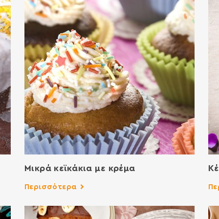
Μικρά κεϊκάκια με κρέμα
Κέ
Περισσότερα
Πε