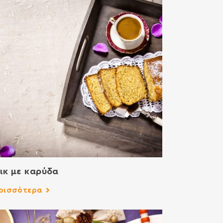
ικ με καρύδα
ρισσότερα