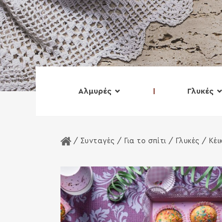
Αλμυρές
Γλυκές
Αρχική Σελίδα
/ Συνταγές /
Για το σπίτι
/
Γλυκές
/ Κέι