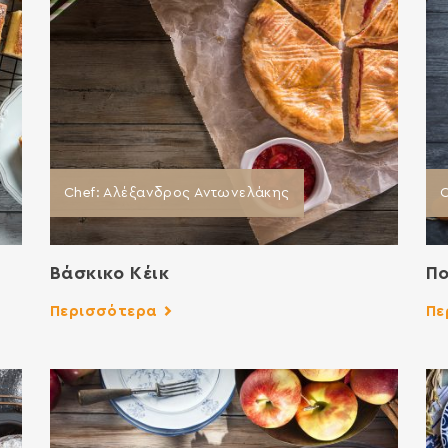
Chef: Aλέξανδρος Αντωνελάκης
C
Βάσκικο Κέικ
Πο
Περισσότερα
Πε