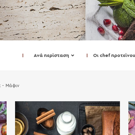
Ανά περίσταση
Οι chef προτείνο
κ - Μάφιν