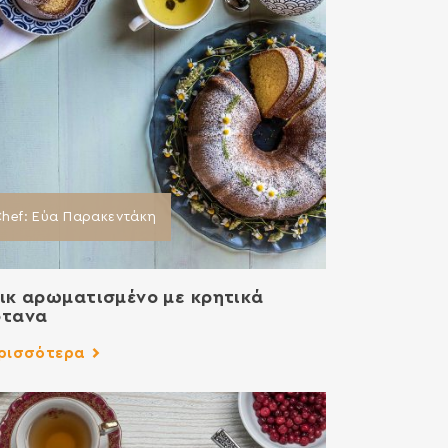
hef: Εύα Παρακεντάκη
ικ αρωματισμένο με κρητικά
ότανα
ρισσότερα