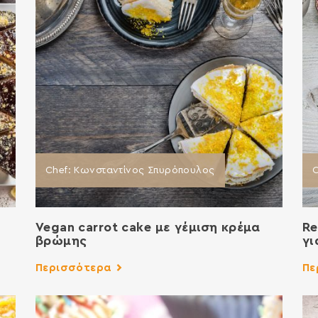
Chef: Κωνσταντίνος Σπυρόπουλος
C
Vegan carrot cake με γέμιση κρέμα
Re
βρώμης
γι
Περισσότερα
Πε