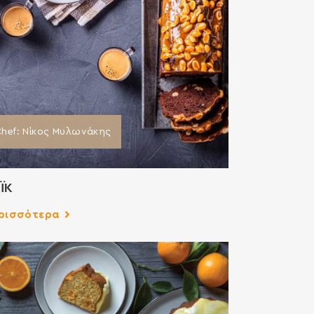
hef: Νίκος Μυλωνάκης
ΪΚ
ρισσότερα