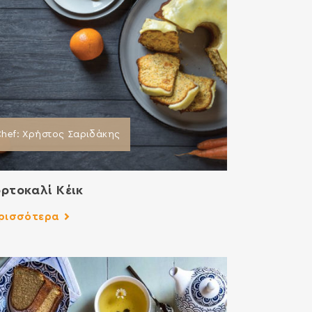
hef: Χρήστος Σαριδάκης
ρτοκαλί Kέικ
ρισσότερα