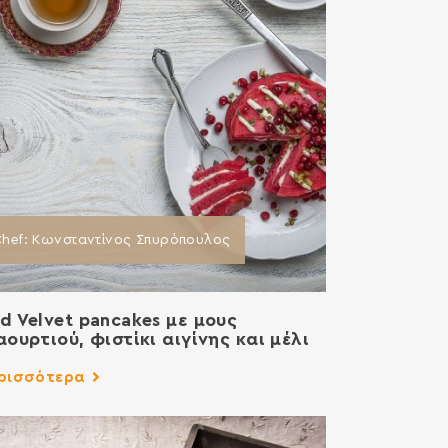
hef: Κωνσταντίνος Σπυρόπουλος
d Velvet pancakes με μους
αουρτιού, φιστίκι αιγίνης και μέλι
ρισσότερα