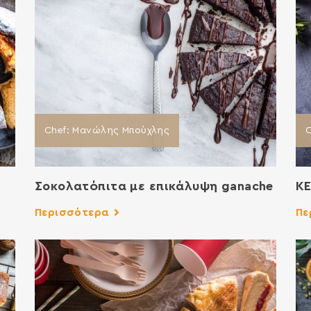
Chef: Μανώλης Μπούχλης
C
Σοκολατόπιτα με επικάλυψη ganache
ΚΕ
Περισσότερα
Πε