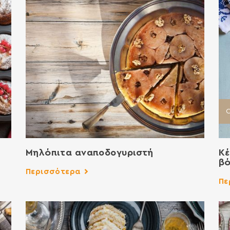
C
Μηλόπιτα αναποδογυριστή
Κέ
β
Περισσότερα
Πε