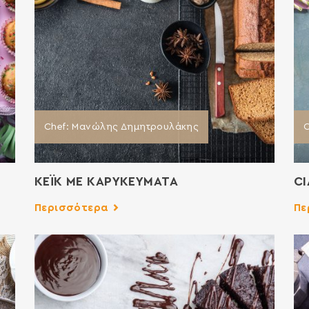
Chef: Μανώλης Δημητρουλάκης
C
ΚΕΪΚ ΜΕ ΚΑΡΥΚΕΥΜΑΤΑ
CI
Περισσότερα
Πε