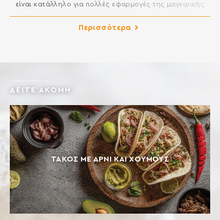
είναι κατάλληλο για πολλές εφαρμογές της μαγειρικής
και της ζαχαροπλαστικής στην κουζίνα σας. Μπορείτε να
ανοίγετε άψογα φύλλο, ενώ είναι κατάλληλο για
Περισσότερα
βασιλόπιτες και κάθε είδους πίτες, για πίτσες και
ξεροτήγανα, για λουκουμάδες, κλπ. ΣΥΣΤΑΤΙΚΑ: ΑΛΕΥΡΙ
ΚΑΤΗΓΟΡΙΑΣ Μ ΑΠΟ ΜΑΛΑΚΟ ΣΙΤΑΡΙ Περιέχει γλουτένη.
Ενδέχεται να περιέχει […]
ΔΕΙΤΕ ΑΚΟΜΗ
ΤΑΚΟΣ ΜΕ ΑΡΝΙ ΚΑΙ ΧΟΥΜΟΥΣ