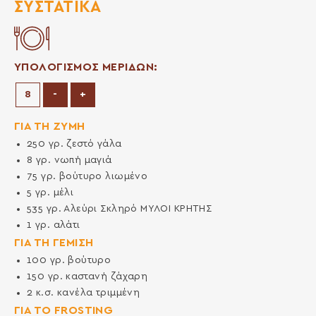
ΣΥΣΤΑΤΙΚΆ
ΥΠΟΛΟΓΙΣΜΟΣ ΜΕΡΙΔΩΝ:
Μείωση μερίδων
Αύξηση μερίδων
-
+
ΓΙΑ ΤΗ ΖΥΜΗ
250
γρ.
ζεστό γάλα
8
γρ.
νωπή μαγιά
75
γρ.
βούτυρο λιωμένο
5
γρ.
μέλι
535
γρ.
Αλεύρι Σκληρό ΜΥΛΟΙ ΚΡΗΤΗΣ
1
γρ.
αλάτι
ΓΙΑ ΤΗ ΓΕΜΙΣΗ
100
γρ.
βούτυρο
150
γρ.
καστανή ζάχαρη
2
κ.σ.
κανέλα τριμμένη
ΓΙΑ ΤΟ FROSTING