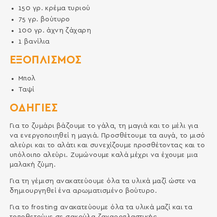
150
γρ.
κρέμα τυριού
75
γρ.
βούτυρο
100
γρ.
άχνη ζάχαρη
1
βανίλια
ΕΞΟΠΛΙΣΜΌΣ
Μπολ
Ταψί
ΟΔΗΓΙΕΣ
Για το ζυμάρι βάζουμε το γάλα, τη μαγιά και το μέλι για
να ενεργοποιηθεί η μαγιά. Προσθέτουμε τα αυγά, το μισό
αλεύρι και το αλάτι και συνεχίζουμε προσθέτοντας και το
υπόλοιπο αλεύρι. Ζυμώνουμε καλά μέχρι να έχουμε μια
μαλακή ζύμη.
Για τη γέμιση ανακατεύουμε όλα τα υλικά μαζί ώστε να
δημιουργηθεί ένα αρωματισμένο βούτυρο.
Για το frosting ανακατεύουμε όλα τα υλικά μαζί και τα
τοποθετούμε σε σακούλα ζαχαροπλαστικής.