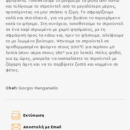
φρυγανιά. Τοποθετούμε το μείγμα με τα μήλα από πάνω
και τυλίγουμε το στρούντελ από το μεγαλύτερο μέρος,
προσέχοντας να μην σπάσει η ζύμη. Το σφραγίζουμε
καλά και στα πλαϊνά , για να μην βγαίνει το περιεχόμενο
κατά το ψήσιμο. Στη συνέχεια, τοποθετούμε το στρούντελ
σε ένα ταψί στρωμένο με χαρτί ψησίματος, με τη
σφράγιση προς τα κάτω και, πριν το ψήσουμε, αλείφουμε
το με λιωμένο βούτυρο. Ψήνουμε το στρούντελ σε
προθερμασμένο φούρνο στους 200°C για περίπου 40
λεπτά (στον αέρα στους 180° για 30 λεπτά). Μόλις ψηθεί,
για 24 ώρες, μπορείτε να πασπαλίσετε το στρούντελ με
ζάχαρη άχνη και να το σερβίρετε ζεστό και κομμένο σε
φέτες.
Chef:
Giorgio Manganiello
Εκτύπωση
Αποστολή με Email