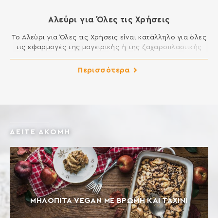
Αλεύρι για Όλες τις Χρήσεις
Το Αλεύρι για Όλες τις Χρήσεις είναι κατάλληλο για όλες
τις εφαρμογές της μαγειρικής ή της ζαχαροπλαστικής
που απαιτούν αλεύρι. Μπορείτε να φτιάξετε μοναδικά
κέικ, μελομακάρονα, κουραμπιέδες, τσουρέκια, φύλλο,
Περισσότερα
πίτες, τηγανητά και σάλτσες και γενικά όλα τα εδέσματα
της κουζίνας σας. ΣΥΣΤΑΤΙΚΑ: ΑΛΕΥΡΙ ΚΑΤΗΓΟΡΙΑΣ Μ ΑΠΟ
ΜΑΛΑΚΟ ΣΙΤΑΡΙ Περιέχει γλουτένη. Ενδέχεται να περιέχει
ίχνη […]
ΔΕΙΤΕ ΑΚΟΜΗ
ΜΗΛΟΠΙΤΑ VEGAN ΜΕ ΒΡΩΜΗ ΚΑΙ ΤΑΧΙΝΙ