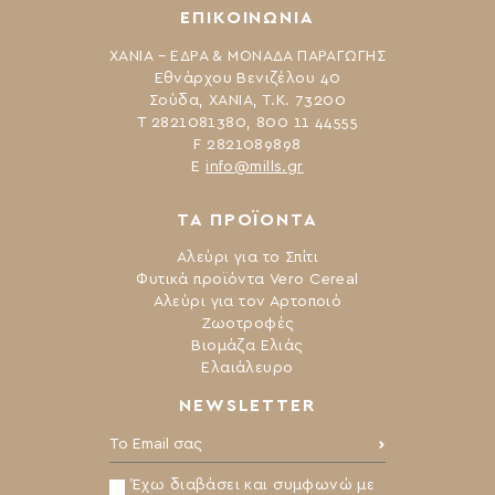
ΕΠΙΚΟΙΝΩΝΙΑ
ΧΑΝΙΑ – ΕΔΡΑ & ΜΟΝΑΔΑ ΠΑΡΑΓΩΓΗΣ
Εθνάρχου Βενιζέλου 40
Σούδα, ΧΑΝΙΑ, Τ.Κ. 73200
Τ 2821081380, 800 11 44555
F 2821089898
Ε
info@mills.gr
ΤΑ ΠΡΟΪΟΝΤΑ
Αλεύρι για το Σπίτι
Φυτικά προϊόντα Vero Cereal
Αλεύρι για τον Αρτοποιό
Ζωοτροφές
Βιομάζα Ελιάς
Ελαιάλευρο
NEWSLETTER
Το Email σας:
Έχω διαβάσει και συμφωνώ με