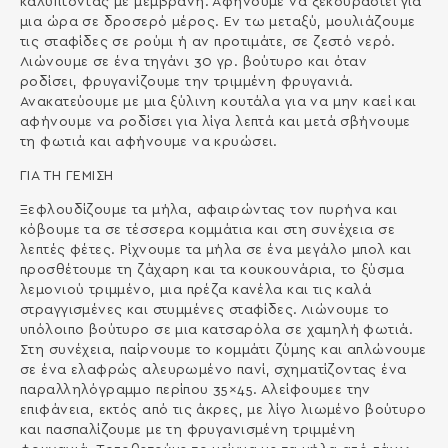
καλύπτοντας με μεμβράνη. Αφήνουμε να ξεκουραστεί για
μια ώρα σε δροσερό μέρος. Εν τω μεταξύ, μουλιάζουμε
τις σταφίδες σε ρούμι ή αν προτιμάτε, σε ζεστό νερό.
Λιώνουμε σε ένα τηγάνι 30 γρ. βούτυρο και όταν
ροδίσει, φρυγανίζουμε την τριμμένη φρυγανιά.
Ανακατεύουμε με μια ξύλινη κουτάλα για να μην καεί και
αφήνουμε να ροδίσει για λίγα λεπτά και μετά σβήνουμε
τη φωτιά και αφήνουμε να κρυώσει.
ΓΙΑ ΤΗ ΓΕΜΙΣΗ
Ξεφλουδίζουμε τα μήλα, αφαιρώντας τον πυρήνα και
κόβουμε τα σε τέσσερα κομμάτια και στη συνέχεια σε
λεπτές φέτες. Ρίχνουμε τα μήλα σε ένα μεγάλο μπολ και
προσθέτουμε τη ζάχαρη και τα κουκουνάρια, το ξύσμα
λεμονιού τριμμένο, μια πρέζα κανέλα και τις καλά
στραγγισμένες και στυμμένες σταφίδες. Λιώνουμε το
υπόλοιπο βούτυρο σε μια κατσαρόλα σε χαμηλή φωτιά.
Στη συνέχεια, παίρνουμε το κομμάτι ζύμης και απλώνουμε
σε ένα ελαφρώς αλευρωμένο πανί, σχηματίζοντας ένα
παραλληλόγραμμο περίπου 35×45. Αλείφουμεε την
επιφάνεια, εκτός από τις άκρες, με λίγο λιωμένο βούτυρο
και πασπαλίζουμε με τη φρυγανισμένη τριμμένη