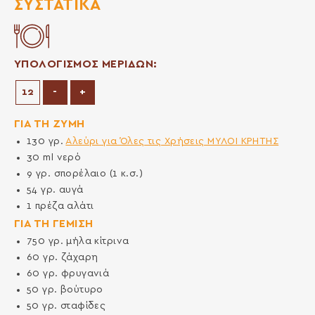
ΣΥΣΤΑΤΙΚΆ
ΥΠΟΛΟΓΙΣΜΟΣ ΜΕΡΙΔΩΝ:
Μείωση μερίδων
Αύξηση μερίδων
-
+
ΓΙΑ ΤΗ ΖΥΜΗ
130
γρ.
Αλεύρι για Όλες τις Χρήσεις ΜΥΛΟΙ ΚΡΗΤΗΣ
30
ml
νερό
9
γρ.
σπορέλαιο (1 κ.σ.)
54
γρ.
αυγά
1
πρέζα
αλάτι
ΓΙΑ ΤΗ ΓΕΜΙΣΗ
750
γρ.
μήλα κίτρινα
60
γρ.
ζάχαρη
60
γρ.
φρυγανιά
50
γρ.
βούτυρο
50
γρ.
σταφίδες