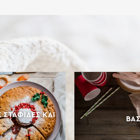
τηγανητά και σάλτσες και γενικά όλα τα
εδέσματα της κουζίνας σας. ΣΥΣΤΑΤΙΚΑ: ΑΛΕΥΡΙ
ΚΑΤΗΓΟΡΙΑΣ Μ ΑΠΟ ΜΑΛΑΚΟ ΣΙΤΑΡΙ Περιέχει
γλουτένη. Ενδέχεται να περιέχει ίχνη […]
 ΣΤΑΦΊΔΕΣ ΚΑΙ
ΒΆΣ