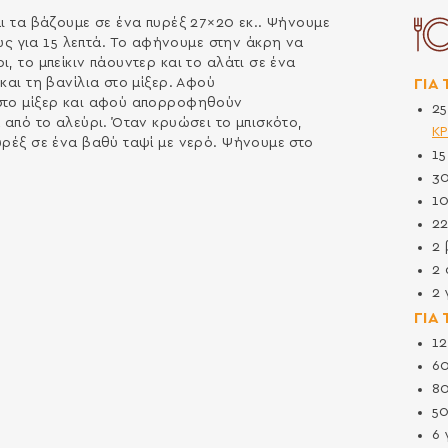
αι τα βάζουμε σε ένα πυρέξ 27×20 εκ.. Ψήνουμε
 για 15 λεπτά. Το αφήνουμε στην άκρη να
, το μπείκιν πάουντερ και το αλάτι σε ένα
ΓΙΑ
και τη βανίλια στο μίξερ. Αφού
 στο μίξερ και αφού απορροφηθούν
2
 από το αλεύρι. Όταν κρυώσει το μπισκότο,
Κ
υρέξ σε ένα βαθύ ταψί με νερό. Ψήνουμε στο
1
3
1
2
2
2
2
ΓΙΑ
1
6
8
5
6