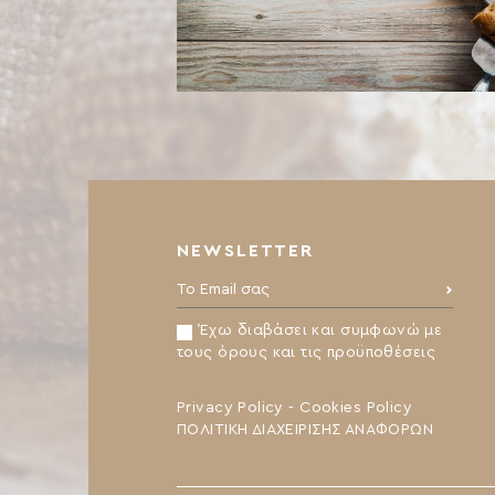
NEWSLETTER
Το Email σας:
Έχω διαβάσει και συμφωνώ με
τους όρους και τις προϋποθέσεις
Privacy Policy
-
Cookies Policy
ΠΟΛΙΤΙΚΗ ΔΙΑΧΕΙΡΙΣΗΣ ΑΝΑΦΟΡΩΝ