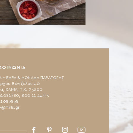
ΚΟΙΝΩΝΙΑ
Α – ΕΔΡΑ & ΜΟΝΑΔΑ ΠΑΡΑΓΩΓΗΣ
ρχου Βενιζέλου 40
α, ΧΑΝΙΑ, Τ.Κ. 73200
21081380, 800 11 44555
21089898
o@mills.gr
Facebook
Pinterest
Instagram
Youtube