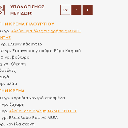
ΥΠΟΛΟΓΙΣΜΟΣ
Μείωση μερίδων
Αύξηση μερίδων
-
+
ΜΕΡΙΔΩΝ:
 ΤΗΝ ΚΡΕΜΑ ΓΙΑΟΥΡΤΙΟΥ
50
γρ.
Αλεύρι για όλες τις χρήσεις ΜΥΛΟΙ
ΡΗΤΗΣ
5
γρ.
μπέικιν πάουντερ
00
γρ.
Στραγγιστό γιαούρτι Βέρο Κρητικό
00
γρ.
βούτυρο
25
γρ.
ζάχαρη
βανίλιες
αυγά
γρ.
αλάτι
 ΤΗΝ ΚΡΕΜΑ
20
γρ.
καρύδια χοντρό σπασμένα
0
γρ.
ζάχαρη
0
γρ.
Αλεύρι από Βρώμη ΜΥΛΟΙ ΚΡΗΤΗΣ
0
γρ.
Ελαιόλαδο Ραφινέ ΑΒΕΑ
γρ.
κανέλα σκόνη