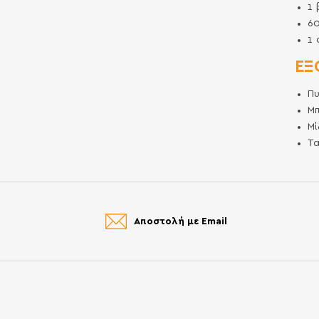
1
6
1
ΕΞ
Π
Μ
Μί
Τ
Αποστολή με Email