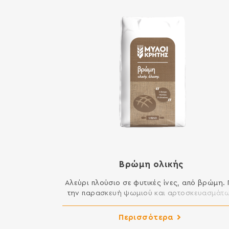
Βρώμη ολικής
Αλεύρι πλούσιο σε φυτικές ίνες, από βρώµη. 
την παρασκευή ψωµιού και αρτοσκευασµάτ
βρώµης. ΣΥΣΤΑΤΙΚΑ: ΑΛΕΥΡΙ ΒΡΩΜΗΣ ΟΛΙΚ
ΑΛΕΣΗΣ Περιέχει γλουτένη. Ενδέχεται να περιέ
Περισσότερα
ίχνη γάλακτος, αυγού, λούπινου και σόγιας