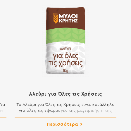
Αλεύρι για Όλες τις Χρήσεις
Για
Το Αλεύρι για Όλες τις Χρήσεις είναι κατάλληλο
ων
για όλες τις εφαρμογές της μαγειρικής ή της
ΗΣ
ζαχαροπλαστικής που απαιτούν αλεύρι. Μπορείτε
χει
να φτιάξετε μοναδικά κέικ, μελομακάρονα,
Περισσότερα
.
κουραμπιέδες, τσουρέκια, φύλλο, πίτες,