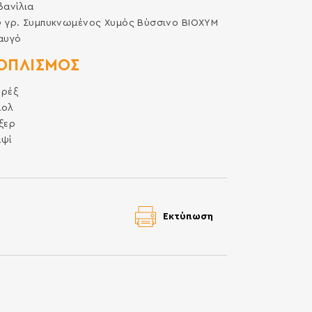
βανίλια
0
γρ.
Συμπυκνωμένος Χυμός Βύσσινο ΒΙΟΧΥΜ
αυγό
ΟΠΛΙΣΜΌΣ
υρέξ
πολ
ξερ
αψί
Εκτύπωση