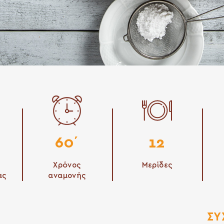
60΄
12
Χρόνος
Μερίδες
ας
αναμονής
ΣΥ