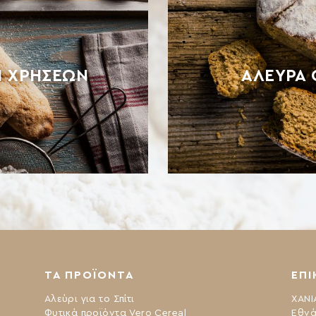
Ν ΧΡΉΣΕΩΝ
ΆΛΕΥΡΑ 
ΤΑ ΠΡΟΪΟΝΤΑ
ΕΠΙ
Αλεύρι για το Σπίτι
ΧΑΝΙ
Φυτικά προϊόντα Vero Cereal
Εθνά