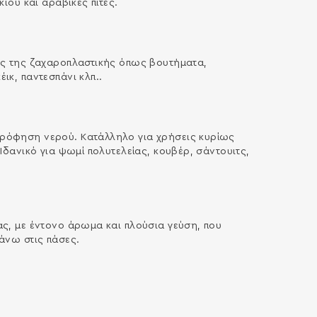
ιού και αραβικές πίτες.
ις της ζαχαροπλαστικής όπως βουτήµατα,
ικ, παντεσπάνι κλπ..
ρόφηση νερού. Κατάλληλο για χρήσεις κυρίως
Ιδανικό για ψωµί πολυτελείας, κουβέρ, σάντουιτς,
ας, µε έντονο άρωµα και πλούσια γεύση, που
άνω στις πάσες.