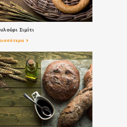
υλούρι Σιμίτι
ρισσότερα