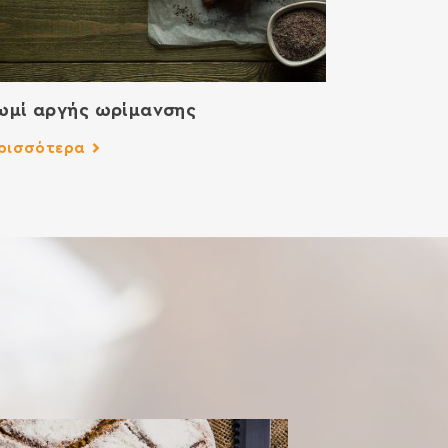
μί αργής ωρίμανσης
ρισσότερα