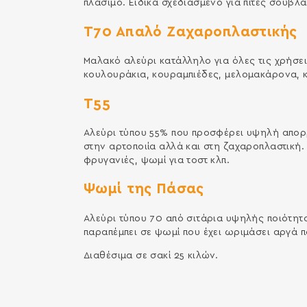
πλάσιµο. Ειδικά σχεδιασµένο για πίτες σουβλακ
Τ70 Απαλό Ζαχαροπλαστικής
Μαλακό αλεύρι κατάλληλο για όλες τις χρήσε
κουλουράκια, κουραµπιέδες, µελοµακάρονα, κέ
Τ55
Αλεύρι τύπου 55% που προσφέρει υψηλή απορ
στην αρτοποιία αλλά και στη ζαχαροπλαστική. 
φρυγανιές, ψωµί για τοστ κλπ.
Ψωμί της Πάσας
Αλεύρι τύπου 70 από σιτάρια υψηλής ποιότητ
παραπέµπει σε ψωµί που έχει ωριµάσει αργά π
Διαθέσιμα σε σακί 25 κιλών.