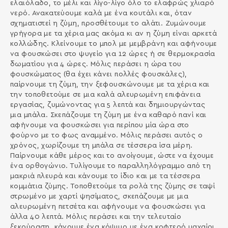
ελαιόλαδο, το µέλι και λίγο-λίγο όλο το ελαφρώς χλιαρό
νερό. Ανακατεύουµε καλά µε ένα κουτάλι και, όταν
σχηµατιστεί η ζύµη, προσθέτουµε το αλάτι. Ζυµώνουµε
γρήγορα µε τα χέρια µας ακόµα κι αν η ζύµη είναι αρκετά
κολλώδης. Κλείνουµε το µπολ µε µεµβράνη και αφήνουµε
να φουσκώσει στο ψυγείο για 12 ώρες ή σε θερµοκρασία
δωµατίου για 4 ώρες. Μόλις περάσει η ώρα του
φουσκώµατος (θα έχει κάνει πολλές φουσκάλες),
παίρνουµε τη ζύµη, την ξεφουσκώνουµε µε τα χέρια και
την τοποθετούµε σε µια καλά αλευρωµένη επιφάνεια
εργασίας, ζυµώνοντας για 5 λεπτά και δηµιουργώντας
µια µπάλα. Σκεπάζουµε τη ζύµη µε ένα καθαρό πανί και
αφήνουµε να φουσκώσει για περίπου µία ώρα στο
φούρνο µε το φως αναµµένο. Μόλις περάσει αυτός ο
χρόνος, χωρίζουµε τη µπάλα σε τέσσερα ίσα µέρη.
Παίρνουµε κάθε µέρος και το ανοίγουµε, ώστε να έχουµε
ένα ορθογώνιο. Τυλίγουµε το παραλληλόγραµµο από τη
µακριά πλευρά και κάνουµε το ίδιο και µε τα τέσσερα
κοµµάτια ζύµης. Τοποθετούµε τα ρολά της ζύµης σε ταψί
στρωµένο µε χαρτί ψησίµατος, σκεπάζουµε µε µια
αλευρωµένη πετσέτα και αφήνουµε να φουσκώσει για
άλλα 40 λεπτά. Μόλις περάσει και την τελευταίο
ξεκούραση, κάνουµε ένα κόψιµο µε ένα κοφτερό µαχαίρι