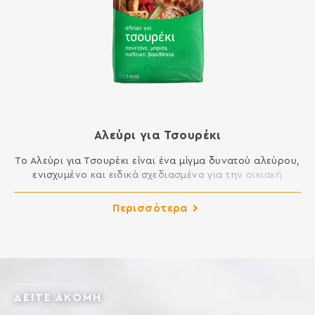
Αλεύρι για Τσουρέκι
Το Αλεύρι για Τσουρέκι είναι ένα μίγμα δυνατού αλεύρου,
ενισχυμένο και ειδικά σχεδιασμένο για την οικιακή
παρασκευή ζύμης τσουρεκιού. Δημιουργεί ελαστική και
αφράτη ζύμη, εύκολη στο πλάσιμο και τελικά προϊόντα με
Περισσότερα
εξαιρετική γεύση. Ιδανικό για γλυκά ψωμιά όπως
τσουρέκι, πανετόνε, μπριός, πολίτικη βασιλόπιτα,
κρουασάν, ντόνατς κλπ. ΣΥΣΤΑΤΙΚΑ: ΑΛΕΥΡΙ ΣΙΤΟΥ,
ΓΛΟΥΤΕΝΗ ΣΙΤΟΥ, ΓΑΛΑΚΤΟΜΑΤΟΠΟΙΗΤΕΣ: Ε472e, E481,
[…]
ΔΕΙΤΕ ΑΚΟΜΗ