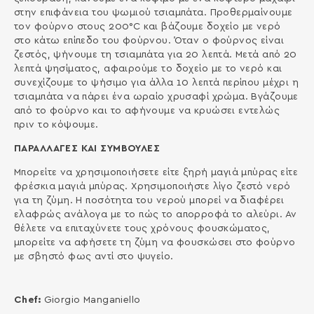
στην επιφάνεια του ψωµιού τσιαµπάτα. Προθερµαίνουµε
τον φούρνο στους 200°C και βάζουµε δοχείο µε νερό
στο κάτω επίπεδο του φούρνου. Όταν ο φούρνος είναι
ζεστός, ψήνουµε τη τσιαµπάτα για 20 λεπτά. Μετά από 20
λεπτά ψησίµατος, αφαιρούµε το δοχείο µε το νερό και
συνεχίζουµε το ψήσιµο για άλλα 10 λεπτά περίπου µέχρι η
τσιαµπάτα να πάρει ένα ωραίο χρυσαφί χρώµα. Βγάζουµε
από το φούρνο και το αφήνουµε να κρυώσει εντελώς
πριν το κόψουµε.
ΠΑΡΑΛΛΑΓΕΣ ΚΑΙ ΣΥΜΒΟΥΛΕΣ
Μπορείτε να χρησιμοποιήσετε είτε ξηρή μαγιά μπύρας είτε
φρέσκια μαγιά μπύρας. Χρησιμοποιήστε λίγο ζεστό νερό
για τη ζύμη. Η ποσότητα του νερού μπορεί να διαφέρει
ελαφρώς ανάλογα με το πώς το απορροφά το αλεύρι. Αν
θέλετε να επιταχύνετε τους χρόνους φουσκώματος,
μπορείτε να αφήσετε τη ζύμη να φουσκώσει στο φούρνο
με σβηστό φως αντί στο ψυγείο.
Chef:
Giorgio Manganiello