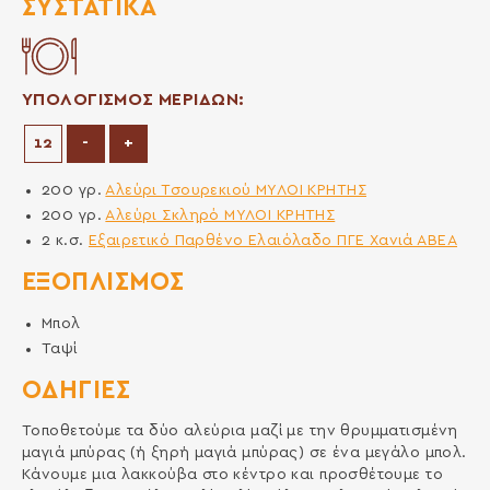
ΣΥΣΤΑΤΙΚΆ
ΥΠΟΛΟΓΙΣΜΟΣ ΜΕΡΙΔΩΝ:
Μείωση μερίδων
Αύξηση μερίδων
-
+
200
γρ.
Αλεύρι Τσουρεκιού ΜΥΛΟΙ ΚΡΗΤΗΣ
200
γρ.
Αλεύρι Σκληρό ΜΥΛΟΙ ΚΡΗΤΗΣ
2
κ.σ.
Εξαιρετικό Παρθένο Ελαιόλαδο ΠΓΕ Χανιά ΑΒΕΑ
ΕΞΟΠΛΙΣΜΌΣ
Μπολ
Ταψί
ΟΔΗΓΙΕΣ
Τοποθετούµε τα δύο αλεύρια µαζί µε την θρυµµατισµένη
µαγιά µπύρας (ή ξηρή µαγιά µπύρας) σε ένα µεγάλο µπολ.
Κάνουµε µια λακκούβα στο κέντρο και προσθέτουµε το