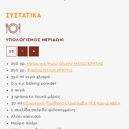
ΣΥΣΤΑΤΙΚΆ
ΥΠΟΛΟΓΙΣΜΟΣ ΜΕΡΙΔΩΝ:
Μείωση μερίδων
Αύξηση μερίδων
-
+
250
γρ.
Μίγμα για Ψωμί Ολικής ΜΥΛΟΙ ΚΡΗΤΗΣ
250
γρ.
Φαρίνα ΜΥΛΟΙ ΚΡΗΤΗΣ
350
ml
νερό χλιαρό
0.5
κ.γ.
baking powder
2
αυγά
3
πράσα το λευκό μέρος
30
ml
Εξαιρετικό Παρθένο Ελαιόλαδο ΠΓΕ Χανιά ΑΒΕΑ
1
σκελίδα
σκόρδο ψιλοκομμένη
Αλάτι καπνιστό
Μαύρο πιπέρι