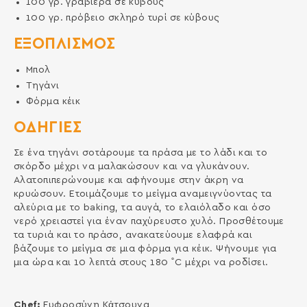
100
γρ.
γραβιέρα σε κύβους
100
γρ.
πρόβειο σκληρό τυρί σε κύβους
ΕΞΟΠΛΙΣΜΌΣ
Μπολ
Τηγάνι
Φόρμα κέικ
ΟΔΗΓΙΕΣ
Σε ένα τηγάνι σοτάρουμε τα πράσα με το λάδι και το
σκόρδο μέχρι να μαλακώσουν και να γλυκάνουν.
Αλατοπιπερώνουμε και αφήνουμε στην άκρη να
κρυώσουν. Ετοιμάζουμε το μείγμα αναμειγνύοντας τα
αλεύρια με το baking, τα αυγά, το ελαιόλαδο και όσο
νερό χρειαστεί για έναν παχύρευστο χυλό. Προσθέτουμε
τα τυριά και το πράσο, ανακατεύουμε ελαφρά και
βάζουμε το μείγμα σε μια φόρμα για κέικ. Ψήνουμε για
μια ώρα και 10 λεπτά στους 180 ˚C μέχρι να ροδίσει.
Chef:
Ευφροσύνη Κἀτσουνα