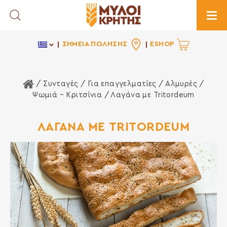
Toggle Search
Togg
ΣΗΜΕΙΑ ΠΩΛΗΣΗΣ
ESHOP
Αρχική Σελίδα
/ Συνταγές /
Για επαγγελματίες
/
Αλμυρές
/
Ψωμιά – Κριτσίνια
/ Λαγάνα με Tritordeum
ΛΑΓΑΝΑ ΜΕ TRITORDEUM