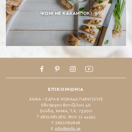
ΨΩΜΊ ΜΕ ΚΑΛΑΜΠΌΚΙ
Facebook
Pinterest
Instagram
Youtube
ΕΠΙΚΟΙΝΩΝΙΑ
ΧΑΝΙΑ – ΕΔΡΑ & ΜΟΝΑΔΑ ΠΑΡΑΓΩΓΗΣ
Εθνάρχου Βενιζέλου 40
Σούδα, ΧΑΝΙΑ, Τ.Κ. 73200
Τ 2821081380, 800 11 44555
F 2821089898
Ε
info@mills.gr