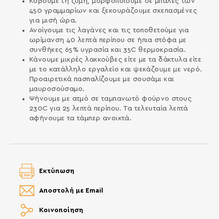
Κόβουμε τη ζύμη, μορφοποιούμε σε μπάλες των
450 γραμμαρίων και ξεκουράζουμε σκεπασμένες
για μισή ώρα.
Ανοίγουμε τις λαγάνες και τις τοποθετούμε για
ωρίμανση 40 λεπτά περίπου σε ήπια στόφα με
συνθήκες 65% υγρασία και 35C θερμοκρασία.
Κάνουμε μικρές λακκούβες είτε με τα δάκτυλα είτε
με το κατάλληλο εργαλείο και ψεκάζουμε με νερό.
Προαιρετικά πασπαλίζουμε με σουσάμι και
μαυροσούσαμο.
Ψήνουμε με ατμό σε ταμπανωτό φούρνο στους
230C για 25 λεπτά περίπου. Τα τελευταία λεπτά
αφήνουμε τα τάμπερ ανοικτά.
Εκτύπωση
Αποστολή με Email
Κοινοποίηση