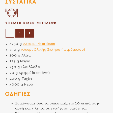
ΣΥΣΤΑΤΙΚΆ
ΥΠΟΛΟΓΙΣΜΟΣ ΜΕΡΙΔΩΝ:
Μείωση μερίδων
Αύξηση μερίδων
-
+
4250
g
Αλεύρι Tritordeum
750
g
Αλεύρι Ολικής Σκληρό (πετρόμυλου)
100
g
Αλάτι
125
g
Μαγιά
250
g
Ελαιόλαδο
20
g
Κρεμμύδι (σκόνη)
200
g
Ταχίνι
3000
g
Νερό
ΟΔΗΓΙΕΣ
Ζυμώνουμε όλα τα υλικά μαζί για 10 λεπτά στην
αργή και 5 λεπτά στη γρήγορη ταχύτητα.