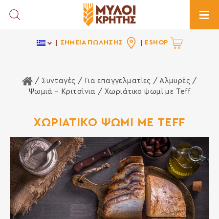
Toggle Search
Togg
ΣΗΜΕΙΑ ΠΩΛΗΣΗΣ
ESHOP
Αρχική Σελίδα
/ Συνταγές /
Για επαγγελματίες
/
Αλμυρές
/
Ψωμιά – Κριτσίνια
/ Χωριάτικο ψωμί με Teff
ΧΩΡΙΑΤΙΚΟ ΨΩΜΙ ΜΕ TEFF