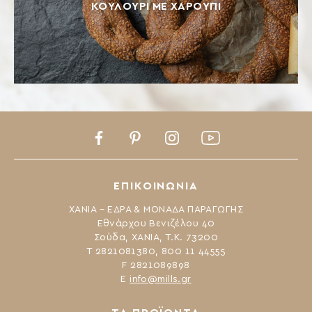
ΚΟΥΛΟΎΡΙ ΜΕ ΧΑΡΟΎΠΙ
Facebook
Pinterest
Instagram
Youtube
ΕΠΙΚΟΙΝΩΝΙΑ
ΧΑΝΙΑ – ΕΔΡΑ & ΜΟΝΑΔΑ ΠΑΡΑΓΩΓΗΣ
Εθνάρχου Βενιζέλου 40
Σούδα, ΧΑΝΙΑ, Τ.Κ. 73200
Τ 2821081380, 800 11 44555
F 2821089898
Ε
info@mills.gr