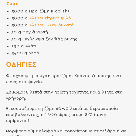
Ζύμη
3000
g
Προ-ζύμη (Poolish)
3000
g
Αλεύρι κίτρινο ψιλό
3000
g
Αλεύρι Τ70% δυνατό
50
g
Μαγιά νωπή
50
g
Εκχύλισμα ξανθιάς βύνης
130
g
Αλάτι
3400
g
Νερό
ΟΔΗΓΙΕΣ
Φτιάχνουμε μία υγρή προ-ζύμη. Χρόνος ζύμωσης : 20
ώρες στο ψυγείο.
Ζύμωμα: 8 λεπτά στην πρώτη ταχύτητα και 2 λεπτά στη
γρήγορη.
Ξεκουράζουμε τη ζύμη 60-90 λεπτά σε θερμοκρασία
0
περιβάλλοντος, ή 16-20 ώρες στους 8
C (αργή
ωρίμανση).
Μορφοποιούμε ελαφρά και τοποθετούμε σε τελάρο ή σε