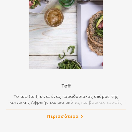
Teff
Το τεφ (teff) είναι ένας παραδοσιακός σπόρος της
κεντρικής Αφρικής και μια από τις πιο βασικές τροφές
της περιοχής, όπως είναι αντίστοιχα το σιτάρι για τον
δυτικό κόσμο. Καλλιεργήθηκε για πρώτη φορά στην
Περισσότερα
Αιθιοπία πριν από 4.000 χρόνια και σήμερα είναι η πιο
ευρέως διαδεδομένη καλλιέργεια στη χώρα. Πάνω από
το 90% της παγκόσμιας παραγωγής […]