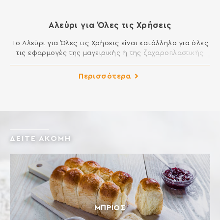
Αλεύρι για Όλες τις Χρήσεις
Το Αλεύρι για Όλες τις Χρήσεις είναι κατάλληλο για όλες
τις εφαρμογές της μαγειρικής ή της ζαχαροπλαστικής
που απαιτούν αλεύρι. Μπορείτε να φτιάξετε μοναδικά
κέικ, μελομακάρονα, κουραμπιέδες, τσουρέκια, φύλλο,
Περισσότερα
πίτες, τηγανητά και σάλτσες και γενικά όλα τα εδέσματα
της κουζίνας σας. ΣΥΣΤΑΤΙΚΑ: ΑΛΕΥΡΙ ΚΑΤΗΓΟΡΙΑΣ Μ ΑΠΟ
ΜΑΛΑΚΟ ΣΙΤΑΡΙ Περιέχει γλουτένη. Ενδέχεται να περιέχει
ίχνη […]
ΔΕΙΤΕ ΑΚΟΜΗ
ΜΠΡΙΌΣ