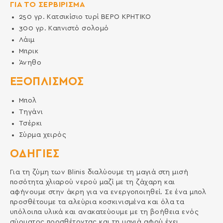
ΓΙΑ ΤΟ ΣΕΡΒΙΡΙΣΜΑ
250
γρ.
Κατσικίσιο τυρί ΒΕΡΟ ΚΡΗΤΙΚΟ
300
γρ.
Καπνιστό σολομό
Λάιμ
Μπρικ
Άνηθο
ΕΞΟΠΛΙΣΜΌΣ
Μπολ
Τηγάνι
Τσέρκι
Σύρμα χειρός
ΟΔΗΓΙΕΣ
Για τη ζύμη των Blinis διαλύουμε τη μαγιά στη μισή
ποσότητα χλιαρού νερού μαζί με τη ζάχαρη και
αφήνουμε στην άκρη για να ενεργοποιηθεί. Σε ένα μπολ
προσθέτουμε τα αλεύρια κοσκινισμένα και όλα τα
υπόλοιπα υλικά και ανακατεύουμε με τη βοήθεια ενός
σύρματος προσθέτοντας και τη μαγιά αφού έχει