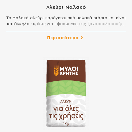
Αλεύρι Μαλακό
Το Μαλακό αλεύρι παράγεται από μαλακά στάρια και είναι
κατάλληλο κυρίως για εφαρμογές της ζαχαροπλαστικής,
αλλά και της μαγειρικής στην κουζίνα σας. Είναι ιδανικό
για πολλά γλυκά, όπως κέικ, μελομακάρονα,
Περισσότερα
κουραμπιέδες, κουλουράκια, μπισκότα, καθώς και για
τηγανητά και σάλτσες. ΣΥΣΤΑΤΙΚΑ: ΑΛΕΥΡΙ ΚΑΤΗΓΟΡΙΑΣ Μ
ΑΠΟ ΜΑΛΑΚΟ ΣΙΤΑΡΙ Περιέχει γλουτένη. Ενδέχεται να
περιέχει ίχνη γάλακτος, αυγού, […]