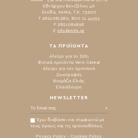
ΧΑΝΙΑ – ΕΔΡΑ & ΜΟΝΑΔΑ ΠΑΡΑΓΩΓΗΣ
Εθνάρχου Βενιζέλου 40
Σούδα, ΧΑΝΙΑ, Τ.Κ. 73200
Τ 2821081380, 800 11 44555
F 2821089898
Ε
info@mills.gr
ΤΑ ΠΡΟΪΟΝΤΑ
Αλεύρι για το Σπίτι
Φυτικά προϊόντα Vero Cereal
Αλεύρι για τον Αρτοποιό
Ζωοτροφές
Βιομάζα Ελιάς
Ελαιάλευρο
NEWSLETTER
Το Email σας:
Έχω διαβάσει και συμφωνώ με
τους όρους και τις προϋποθέσεις
Privacy Policy
-
Cookies Policy