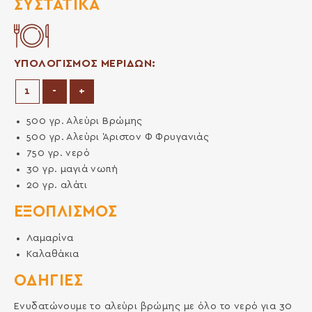
ΣΥΣΤΑΤΙΚΆ
ΥΠΟΛΟΓΙΣΜΟΣ ΜΕΡΙΔΩΝ:
Μείωση μερίδων
Αύξηση μερίδων
-
+
500
γρ.
Αλεύρι Βρώμης
500
γρ.
Αλεύρι Άριστον Φ Φρυγανιάς
750
γρ.
νερό
30
γρ.
μαγιά νωπή
20
γρ.
αλάτι
ΕΞΟΠΛΙΣΜΌΣ
Λαμαρίνα
Καλαθάκια
ΟΔΗΓΙΕΣ
Ενυδατώνουμε το αλεύρι βρώμης με όλο το νερό για 30