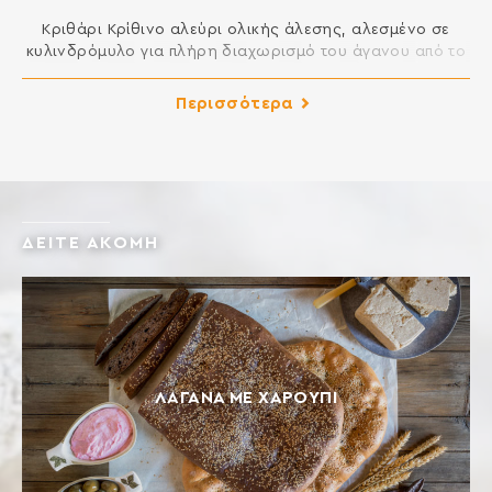
Κριθάρι Κρίθινο αλεύρι ολικής άλεσης, αλεσµένο σε
κυλινδρόµυλο για πλήρη διαχωρισµό του άγανου από το
αλεύρι, ώστε να φαίνεται εντονότερα το άγανο. Ιδανικό
για την παρασκευή κριθαρένιων κρητικών παξιµαδιών,
Περισσότερα
κριθαρένιου ψωµιού και αρτοσκευασµάτων. Διαθέσιμο
σε σακί 20 κιλών. Σίκαλη Αλεύρι µεγάλης διατροφικής
αξίας, πλούσιο σε φυτικές ίνες. ∆ιατίθεται σε ολικής
άλεσης, Τ997 (ηµίλευκη / γερµανική) […]
ΔΕΙΤΕ ΑΚΟΜΗ
ΛΑΓΆΝΑ ΜΕ ΧΑΡΟΎΠΙ