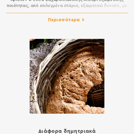
ποιότητας, από επιλεγµένα στάρια, εξαιρετικά δυνατό, µε
µεγάλη ελαστικότητα. Είναι κατάλληλο για ενίσχυση στα
σφολιατοειδή, µπριός, πανετόνε. Ιδανικό για
Περισσότερα
λουκουµάδες, ντόνατς, εκλέρ κλπ. Άριστον Φ Τσουρεκιού
Αλεύρι εξαιρετικής ποιότητας, από επιλεγµένα στάρια,
ενισχυµένο και εξειδικευµένο για τις ανάγκες των
τσουρεκιών. ∆ίνει τελικά προϊόντα µε εξαιρετική γεύση
και ποιότητα. Ιδανικό […]
Διάφορα δημητριακά