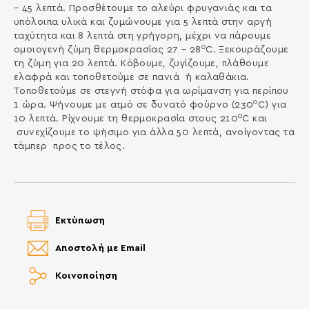
– 45 λεπτά. Προσθέτουμε το αλεύρι φρυγανιάς και τα
υπόλοιπα υλικά και ζυμώνουμε για 5 λεπτά στην αργή
ταχύτητα και 8 λεπτά στη γρήγορη, μέχρι να πάρουμε
0
ομοιογενή ζύμη θερμοκρασίας 27 – 28
C. Ξεκουράζουμε
τη ζύμη για 20 λεπτά. Κόβουμε, ζυγίζουμε, πλάθουμε
ελαφρά και τοποθετούμε σε πανιά ή καλαθάκια.
Τοποθετούμε σε στεγνή στόφα για ωρίμανση για περίπου
0
1 ώρα. Ψήνουμε με ατμό σε δυνατό φούρνο (230
C) για
0
10 λεπτά. Ρίχνουμε τη θερμοκρασία στους 210
C και
συνεχίζουμε το ψήσιμο για άλλα 50 λεπτά, ανοίγοντας τα
τάμπερ προς το τέλος.
Εκτύπωση
Αποστολή με Email
Κοινοποίηση