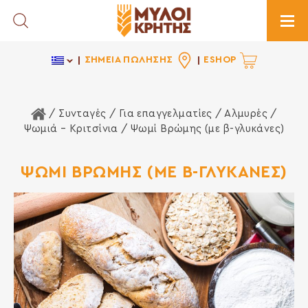
Toggle Search
Togg
ΣΗΜΕΙΑ ΠΩΛΗΣΗΣ
ESHOP
Αρχική Σελίδα
/ Συνταγές /
Για επαγγελματίες
/
Αλμυρές
/
Ψωμιά – Κριτσίνια
/ Ψωμί Βρώμης (με β-γλυκάνες)
ΨΩΜΙ ΒΡΩΜΗΣ (ΜΕ Β-ΓΛΥΚΑΝΕΣ)