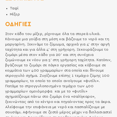
Ταψί
Μίξερ
ΟΔΗΓΙΕΣ
Στον κάδο του μίξερ, ρίχνουμε όλα τα στερεά υλικά.
Κάνουμε μια γούβα στη μέση και βάζουμε το νερό και τη
μαργαρίνη. Ξεκινάμε το ζύμωμα, αρχικά για 4’ στην αργή
ταχύτητα και για άλλα 4’ στη γρήγορη. Ξεκουράζουμε το
ζυμάρι μέσα στον κάδο για 20’ και στη συνέχεια
ζυμώνουμε εκ νέου για 5’ στη γρήγορη ταχύτητα. Κατόπιν,
βγάζουμε το ζυμάρι σε πάγκο εργασίας και κόβουμε σε
κομμάτια των 400 γραμμαρίων στα οποία και δίνουμε
στρογγυλό σχήμα. Ζυγίζουμε επίσης 1 τεμάχιο ζύμης 100
γραμμαρίων, το οποίο το οποίο ανοίγουμε «φυτίλι».
Πατάμε το στρογγυλοποιημένο τεμάχιο των 400
γραμμαρίων ομοιόμορφα και με το «φυτίλι»
σχηματίζουμε πάνω στο ζυμάρι ένα «σαλίγκαρο»,
ξεκινώντας από το κέντρο και πηγαίνοντας προς τα άκρα.
Αλείφουμε την επιφάνεια με νερό και πασπαλίζουμε με
σουσάμι. Αφήνουμε σε ζεστό μέρος μέχρι να διπλασιαστεί