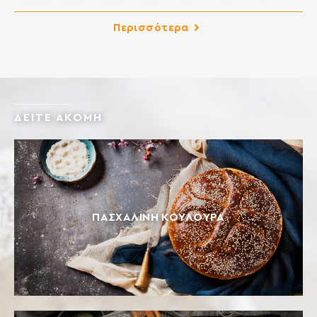
παρασκευή ζύμης τσουρεκιού. Δημιουργεί ελαστική και
αφράτη ζύμη, εύκολη στο πλάσιμο και τελικά προϊόντα με
Περισσότερα
εξαιρετική γεύση. Ιδανικό για γλυκά ψωμιά όπως
τσουρέκι, πανετόνε, μπριός, πολίτικη βασιλόπιτα,
κρουασάν, ντόνατς κλπ. ΣΥΣΤΑΤΙΚΑ: ΑΛΕΥΡΙ ΣΙΤΟΥ,
ΓΛΟΥΤΕΝΗ ΣΙΤΟΥ, ΓΑΛΑΚΤΟΜΑΤΟΠΟΙΗΤΕΣ: Ε472e, E481,
[…]
ΔΕΙΤΕ ΑΚΟΜΗ
ΠΑΣΧΑΛΙΝΉ ΚΟΥΛΟΎΡΑ