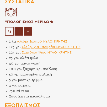
ΣΥΣΤΑΤΙΚΆ
ΥΠΟΛΟΓΙΣΜΟΣ ΜΕΡΙΔΩΝ:
Μείωση μερίδων
Αύξηση μερίδων
-
+
1
kg
Αλεύρι Σκληρό ΜΥΛΟΙ ΚΡΗΤΗΣ
125
γρ.
Αλεύρι για Τσουρέκι ΜΥΛΟΙ ΚΡΗΤΗΣ
125
γρ.
Σιμιγδάλι Ψιλό ΜΥΛΟΙ ΚΡΗΤΗΣ
25
γρ.
αλάτι ψιλό
40
γρ.
μαγιά νωπή
100
γρ.
ζάχαρη κρυσταλλική
50
γρ.
μαργαρίνη μαλακή
5
γρ.
μαστίχα τρίμμα
3
γρ.
μαχλέπι
750
ml
νερό
Σουσάμι για πασπάλισμα
ΕΞΟΠΛΙΣΜΌΣ