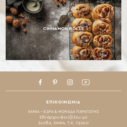
CINNAMON ROLLS
Facebook
Pinterest
Instagram
Youtube
ΕΠΙΚΟΙΝΩΝΙΑ
ΧΑΝΙΑ – ΕΔΡΑ & ΜΟΝΑΔΑ ΠΑΡΑΓΩΓΗΣ
Εθνάρχου Βενιζέλου 40
Σούδα, ΧΑΝΙΑ, Τ.Κ. 73200