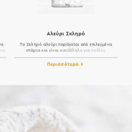
Αλεύρι Σκληρό
ρα
Το Σκληρό αλεύρι παράγεται από επιλεγμένα
και
στάρια και είναι κατάλληλο για πολλές
ν
εφαρμογές της μαγειρικής και της
ο
ζαχαροπλαστικής στην κουζίνα σας. Μπορείτε να
Περισσότερα
ανοίγετε άψογα φύλλο, ενώ είναι κατάλληλο για
 Ο
βασιλόπιτες και κάθε είδους πίτες, για πίτσες και
από
ξεροτήγανα, για λουκουμάδες, κλπ. ΣΥΣΤΑΤΙΚΑ:
ρο
ΑΛΕΥΡΙ ΚΑΤΗΓΟΡΙΑΣ Μ ΑΠΟ ΜΑΛΑΚΟ ΣΙΤΑΡΙ
Περιέχει γλουτένη. Ενδέχεται να περιέχει […]