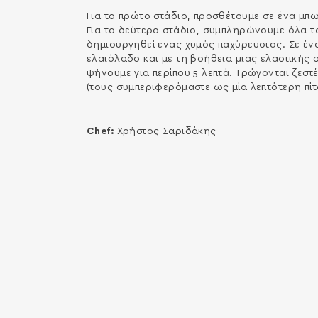
Για το πρώτο στάδιο, προσθέτουμε σε ένα μπω
Για το δεύτερο στάδιο, συμπληρώνουμε όλα τ
δημιουργηθεί ένας χυμός παχύρευστος. Σε έν
ελαιόλαδο και με τη βοήθεια μιας ελαστικής 
ψήνουμε για περίπου 5 λεπτά. Τρώγονται ζεστέ
(τους συμπεριφερόμαστε ως μία λεπτότερη πίτ
Chef:
Χρήστος Σαριδάκης