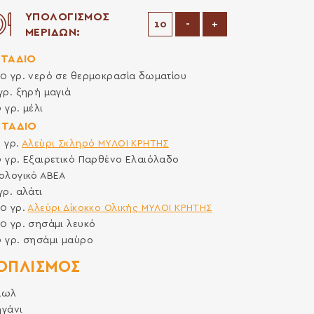
ΥΠΟΛΟΓΙΣΜΟΣ
Μείωση μερίδων
Αύξηση μερίδων
-
+
ΜΕΡΙΔΩΝ:
ΣΤΑΔΙΟ
50
γρ.
νερό σε θερμοκρασία δωματίου
γρ.
ξηρή μαγιά
0
γρ.
μέλι
ΣΤΑΔΙΟ
0
γρ.
Αλεύρι Σκληρό ΜΥΛΟΙ ΚΡΗΤΗΣ
0
γρ.
Εξαιρετικό Παρθένο Ελαιόλαδο
ολογικό ΑΒΕΑ
γρ.
αλάτι
20
γρ.
Αλεύρι Δίκοκκο Ολικής ΜΥΛΟΙ ΚΡΗΤΗΣ
20
γρ.
σησάμι λευκό
0
γρ.
σησάμι μαύρο
ΟΠΛΙΣΜΌΣ
πωλ
ηγάνι