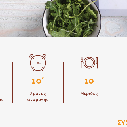
10΄
10
Χρόνος
Μερίδες
ας
αναμονής
ΣΥ