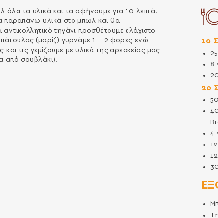
λ όλα τα υλικά και τα αφήνουμε για 10 λεπτά.
α παραπάνω υλικά στο μπωλ και θα
α αντικολλητικό τηγάνι προσθέτουμε ελάχιστο
1ο 
σπάτουλας (μαρίζ) γυρνάμε 1 – 2 φορές ενώ
ς και τις γεμίζουμε με υλικά της αρεσκείας μας
2
α από σουβλάκι).
8
2
2ο 
5
4
Βι
4
1
1
3
ΕΞ
Μ
Τ