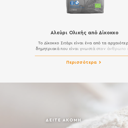
Αλεύρι Ολικής από Δίκοκκο
Το Δίκοκκο Σιτάρι είναι ένα από τα αρχαιότε
δημητριακά που είναι γνωστά στον άνθρωπο 
ήταν βασικό συστατικό της διατροφής τω
αρχαίων Ελλήνων. Θεωρείται ένα από τα πι
Περισσότερα
υγιεινά δημητριακά καθώς έχει υψηλή
περιεκτικότητα σε φυτικές ίνες και μέταλλα.
γλυκαιμικός δείκτης του είναι χαμηλότερος 
το κοινό σιτάρι και θεωρείται καταλληλότε
στη διατροφή των […]
ΔΕΙΤΕ ΑΚΟΜΗ