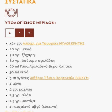
ΣΥΣΤΑΤΙΚΆ
ΥΠΟΛΟΓΙΣΜΟΣ ΜΕΡΙΔΩΝ:
Μείωση μερίδων
Αύξηση μερίδων
-
+
325
γρ.
Αλεύρι για Τσουρέκι ΜΥΛΟΙ ΚΡΗΤΗΣ
20
γρ.
μαγιά
90
γρ.
ζάχαρη
80
γρ.
βούτυρο αγελάδος
60
ml
Γάλα Αγελαδινό Βέρο Κρητικό
50
ml
νερό
3
σταγόνες
Αιθέριο Έλαιο Πορτοκάλι ΒΙΟΧΥΜ
1
αβγό
2
γρ.
μαχλέπι
1.5
γρ.
αλάτι
1.5
γρ.
μαστίχα
1
πασχαλινό αβγό (κόκκινο)