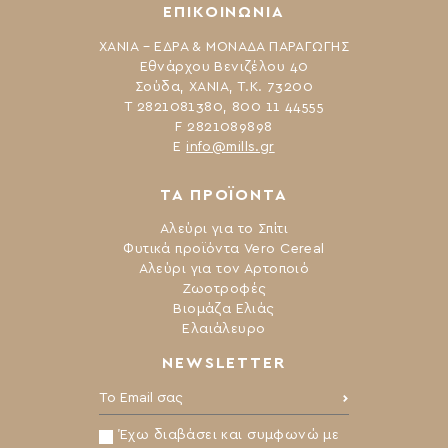
ΕΠΙΚΟΙΝΩΝΙΑ
ΧΑΝΙΑ – ΕΔΡΑ & ΜΟΝΑΔΑ ΠΑΡΑΓΩΓΗΣ
Εθνάρχου Βενιζέλου 40
Σούδα, ΧΑΝΙΑ, Τ.Κ. 73200
Τ 2821081380, 800 11 44555
F 2821089898
Ε
info@mills.gr
ΤΑ ΠΡΟΪΟΝΤΑ
Αλεύρι για το Σπίτι
Φυτικά προϊόντα Vero Cereal
Αλεύρι για τον Αρτοποιό
Ζωοτροφές
Βιομάζα Ελιάς
Ελαιάλευρο
NEWSLETTER
Το Email σας:
Έχω διαβάσει και συμφωνώ με