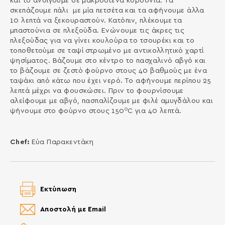
και το ανοίγουμε σε μακρόστενα κορδόνια. Τα
σκεπάζουμε πάλι με μία πετσέτα και τα αφήνουμε άλλα
10 λεπτά να ξεκουραστούν. Κατόπιν, πλέκουμε τα
μπαστούνια σε πλεξούδα. Ενώνουμε τις άκρες τις
πλεξούδας για να γίνει κουλούρα το τσουρέκι και το
τοποθετούμε σε ταψί στρωμένο με αντικολλητικό χαρτί
ψησίματος. Βάζουμε στο κέντρο το πασχαλινό αβγό και
το βάζουμε σε ζεστό φούρνο στους 40 βαθμούς με ένα
ταψάκι από κάτω που έχει νερό. Το αφήνουμε περίπου 25
λεπτά μέχρι να φουσκώσει. Πριν το φουρνίσουμε
αλείφουμε με αβγό, πασπαλίζουμε με φιλέ αμυγδάλου και
0
ψήνουμε στο φούρνο στους 150
C για 40 λεπτά.
Chef:
Εύα Παρακεντάκη
Εκτύπωση
Αποστολή με Email