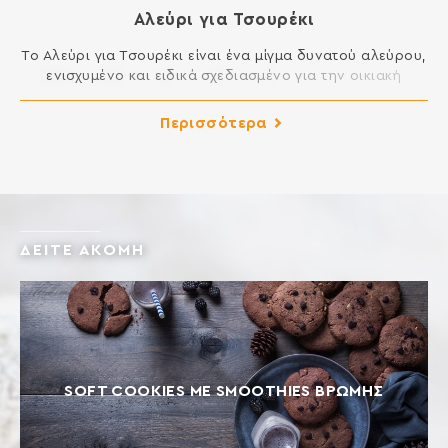
Αλεύρι για Τσουρέκι
Το Αλεύρι για Τσουρέκι είναι ένα μίγμα δυνατού αλεύρου,
ενισχυμένο και ειδικά σχεδιασμένο για την οικιακή
παρασκευή ζύμης τσουρεκιού. Δημιουργεί ελαστική και
αφράτη ζύμη, εύκολη στο πλάσιμο και τελικά προϊόντα με
Περισσότερα
εξαιρετική γεύση. Ιδανικό για γλυκά ψωμιά όπως
τσουρέκι, πανετόνε, μπριός, πολίτικη βασιλόπιτα,
κρουασάν, ντόνατς κλπ. ΣΥΣΤΑΤΙΚΑ: ΑΛΕΥΡΙ ΣΙΤΟΥ,
ΓΛΟΥΤΕΝΗ ΣΙΤΟΥ, ΓΑΛΑΚΤΟΜΑΤΟΠΟΙΗΤΕΣ: Ε472e, E481,
[…]
ΔΕΙΤΕ ΑΚΟΜΗ
SOFT COOKIES ΜΕ SMOOTHIES ΒΡΩΜΗΣ