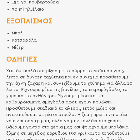
150
γρ.
κουβερτούρα
30
ml
ηλιέλαιο
ΕΞΟΠΛΙΣΜΌΣ
Μπολ
Κατσαρόλα
Μίξερ
ΟΔΗΓΙΕΣ
Χτυπάμε καλά στο μίξερ με το σύρμα το βούτυρο για 5
λεπτά σε δυνατή ταχύτητα και εν συνεχεία προσθέτουμε
την άχνη ζάχαρη και συνεχίζουμε το χτύπημα για άλλα 10
λεπτά. Ρίχνουμε μέσα τις βανίλιες, το πικραμύγδαλο, το
χυμό και το ανθόνερο. Ρίχνουμε μέσα και τα
καβουρδισμένα αμύγδαλα αφού έχουν κρυώσει.
Προσθέτουμε σταδιακά το αλεύρι, εκτός μίξερ και
ανακατεύουμε με μία σπάτουλα. Η ζύμη πρέπει να σπάει,
να είναι σαν τρίμμα, αλλά να μην κολλάει στα χέρια.
Βάζουμε γάντια στα χέρια μας και φτιάχνουμε μπαλάκια
ζύμης σε μέγεθος καρυδιού (30 γρ.) και τα τοποθετούμε
σε σειρά πάνω σε αντικολλητικό ταψί ή σε λαδόκολλα.