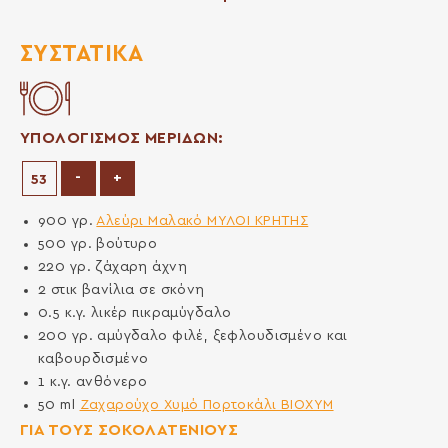
ΣΥΣΤΑΤΙΚΆ
ΥΠΟΛΟΓΙΣΜΟΣ ΜΕΡΙΔΩΝ:
Μείωση μερίδων
Αύξηση μερίδων
-
+
900
γρ.
Αλεύρι Μαλακό ΜΥΛΟΙ ΚΡΗΤΗΣ
500
γρ.
βούτυρο
220
γρ.
ζάχαρη άχνη
2
στικ
βανίλια σε σκόνη
0.5
κ.γ.
λικέρ πικραμύγδαλο
200
γρ.
αμύγδαλο φιλέ, ξεφλουδισμένο και
καβουρδισμένο
1
κ.γ.
ανθόνερο
50
ml
Ζαχαρούχο Χυμό Πορτοκάλι ΒΙΟΧΥΜ
ΓΙΑ ΤΟΥΣ ΣΟΚΟΛΑΤΕΝΙΟΥΣ