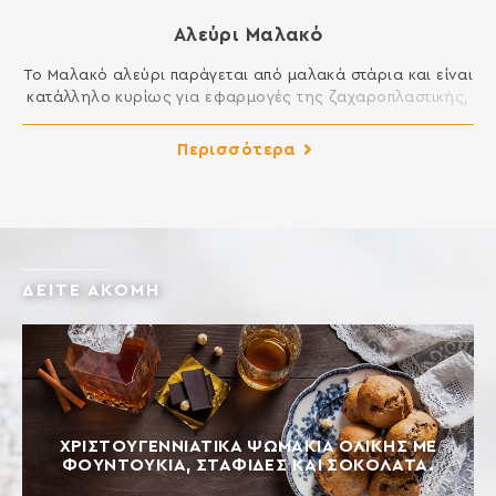
Αλεύρι Μαλακό
Το Μαλακό αλεύρι παράγεται από μαλακά στάρια και είναι
κατάλληλο κυρίως για εφαρμογές της ζαχαροπλαστικής,
αλλά και της μαγειρικής στην κουζίνα σας. Είναι ιδανικό
για πολλά γλυκά, όπως κέικ, μελομακάρονα,
Περισσότερα
κουραμπιέδες, κουλουράκια, μπισκότα, καθώς και για
τηγανητά και σάλτσες. ΣΥΣΤΑΤΙΚΑ: ΑΛΕΥΡΙ ΚΑΤΗΓΟΡΙΑΣ Μ
ΑΠΟ ΜΑΛΑΚΟ ΣΙΤΑΡΙ Περιέχει γλουτένη. Ενδέχεται να
περιέχει ίχνη γάλακτος, αυγού, […]
ΔΕΙΤΕ ΑΚΟΜΗ
ΧΡΙΣΤΟΥΓΕΝΝΙΆΤΙΚΑ ΨΩΜΆΚΙΑ ΟΛΙΚΉΣ ΜΕ
ΦΟΥΝΤΟΎΚΙΑ, ΣΤΑΦΊΔΕΣ ΚΑΙ ΣΟΚΟΛΆΤΑ.