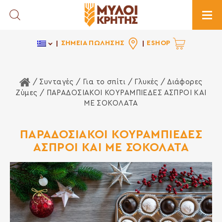
Toggle Search
Togg
ΣΗΜΕΙΑ ΠΩΛΗΣΗΣ
ESHOP
Αρχική Σελίδα
/ Συνταγές /
Για το σπίτι
/
Γλυκές
/
Διάφορες
Ζύμες
/ ΠΑΡΑΔΟΣΙΑΚΟΙ ΚΟΥΡΑΜΠΙΕΔΕΣ ΑΣΠΡΟΙ ΚΑΙ
ΜΕ ΣΟΚΟΛΑΤΑ
ΠΑΡΑΔΟΣΙΑΚΟΙ ΚΟΥΡΑΜΠΙΕΔΕΣ
ΑΣΠΡΟΙ ΚΑΙ ΜΕ ΣΟΚΟΛΑΤΑ