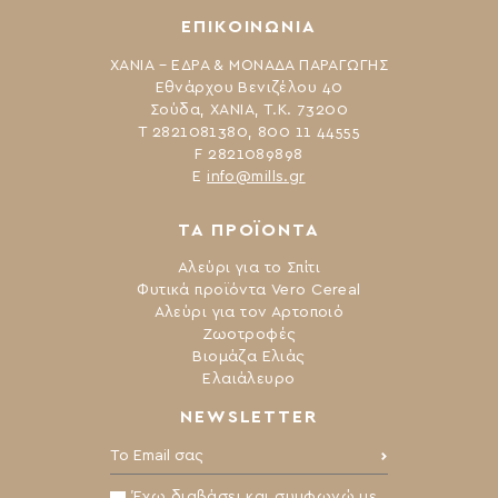
ΕΠΙΚΟΙΝΩΝΙΑ
ΧΑΝΙΑ – ΕΔΡΑ & ΜΟΝΑΔΑ ΠΑΡΑΓΩΓΗΣ
Εθνάρχου Βενιζέλου 40
Σούδα, ΧΑΝΙΑ, Τ.Κ. 73200
Τ 2821081380, 800 11 44555
F 2821089898
Ε
info@mills.gr
ΤΑ ΠΡΟΪΟΝΤΑ
Αλεύρι για το Σπίτι
Φυτικά προϊόντα Vero Cereal
Αλεύρι για τον Αρτοποιό
Ζωοτροφές
Βιομάζα Ελιάς
Ελαιάλευρο
NEWSLETTER
Το Email σας:
Έχω διαβάσει και συμφωνώ με