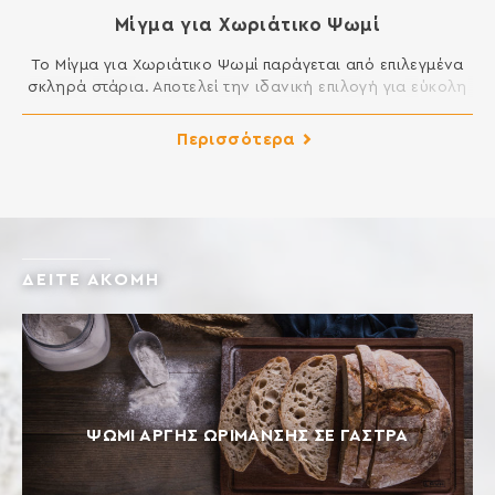
Μίγμα για Χωριάτικο Ψωμί
Το Μίγμα για Χωριάτικο Ψωμί παράγεται από επιλεγμένα
σκληρά στάρια. Αποτελεί την ιδανική επιλογή για εύκολη
παρασκευή σπιτικού χωριάτικου ψωμιού. Το μόνο που
έχετε να κάνετε είναι να προσθέσετε νερό. Δοκιμάστε το
Περισσότερα
σε πολλές παραλλαγές, όπως κρεμμυδόψωμο,
σταφιδόψωμο, λαγάνα, κλπ. ΣΥΣΤΑΤΙΚΑ: ΑΛΕΥΡΙ
ΚΑΤΗΓΟΡΙΑΣ Μ ΑΠΟ ΣΚΛΗΡΟ ΣΙΤΑΡΙ, ΑΛΑΤΙ, ΞΗΡΗ ΜΑΓΙΑ,
ΒΕΛΤΙΩΤΙΚΟ ΑΛΕΥΡΟΥ: ΑΣΚΟΡΒΙΚΟ ΟΞΥ […]
ΔΕΙΤΕ ΑΚΟΜΗ
ΨΩΜΊ ΑΡΓΉΣ ΩΡΊΜΑΝΣΗΣ ΣΕ ΓΆΣΤΡΑ