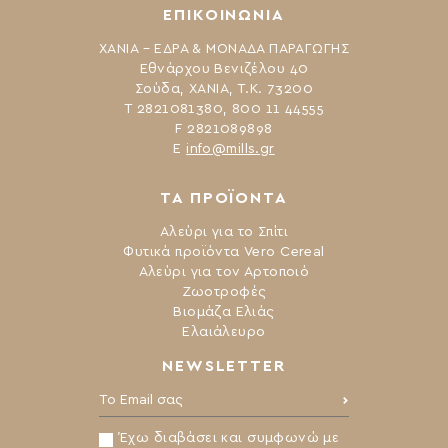
ΕΠΙΚΟΙΝΩΝΙΑ
ΧΑΝΙΑ – ΕΔΡΑ & ΜΟΝΑΔΑ ΠΑΡΑΓΩΓΗΣ
Εθνάρχου Βενιζέλου 40
Σούδα, ΧΑΝΙΑ, Τ.Κ. 73200
Τ 2821081380, 800 11 44555
F 2821089898
Ε
info@mills.gr
ΤΑ ΠΡΟΪΟΝΤΑ
Αλεύρι για το Σπίτι
Φυτικά προϊόντα Vero Cereal
Αλεύρι για τον Αρτοποιό
Ζωοτροφές
Βιομάζα Ελιάς
Ελαιάλευρο
NEWSLETTER
Το Email σας:
Έχω διαβάσει και συμφωνώ με