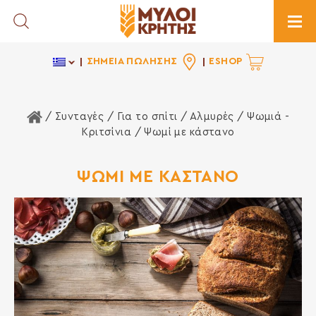
Toggle Search
Togg
ΣΗΜΕΙΑ ΠΩΛΗΣΗΣ
ESHOP
Αρχική Σελίδα
/ Συνταγές /
Για το σπίτι
/
Αλμυρές
/
Ψωμιά -
Κριτσίνια
/ Ψωμί με κάστανο
ΨΩΜΙ ΜΕ ΚΑΣΤΑΝΟ