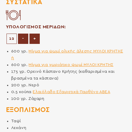
ΣΥΣΤΑΤΙΚΆ
ΥΠΟΛΟΓΙΣΜΟΣ ΜΕΡΙΔΩΝ:
Μείωση μερίδων
Αύξηση μερίδων
-
+
600
γρ.
Μίγμα για ψωμί ολικής άλεσης ΜΥΛΟΙ ΚΡΗΤΗΣ
ή
600
γρ.
Μίγμα για χωριάτικο ψωμί ΜΥΛΟΙ ΚΡΗΤΗΣ
175
γρ.
Ορεινό Κάστανο Κρήτης (καθαρισμένα και
βρασμένα τα κάστανα)
200
γρ.
Νερό
0.5
κούπα
Ελαιόλαδο Εξαιρετικά Παρθένο ΑΒΕΑ
100
γρ.
Ζάχαρη
ΕΞΟΠΛΙΣΜΌΣ
Ταψί
Λεκάνη