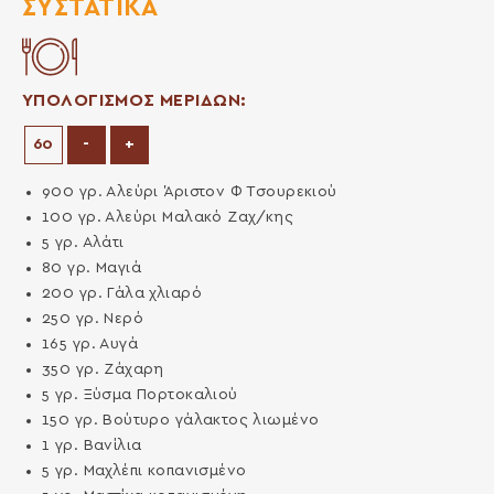
ΣΥΣΤΑΤΙΚΆ
ΥΠΟΛΟΓΙΣΜΟΣ ΜΕΡΙΔΩΝ:
Μείωση μερίδων
Αύξηση μερίδων
-
+
900
γρ.
Αλεύρι Άριστον Φ Τσουρεκιού
100
γρ.
Αλεύρι Μαλακό Ζαχ/κης
5
γρ.
Αλάτι
80
γρ.
Μαγιά
200
γρ.
Γάλα χλιαρό
250
γρ.
Νερό
165
γρ.
Αυγά
350
γρ.
Ζάχαρη
5
γρ.
Ξύσμα Πορτοκαλιού
150
γρ.
Βούτυρο γάλακτος λιωμένο
1
γρ.
Βανίλια
5
γρ.
Μαχλέπι κοπανισμένο