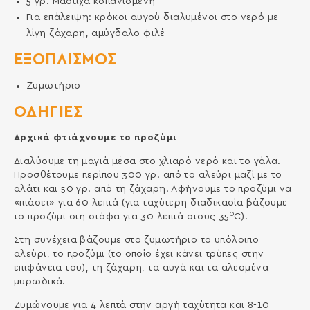
5
γρ.
Μαστίχα κοπανισμένη
Για επάλειψη: κρόκοι αυγού διαλυμένοι στο νερό με
λίγη ζάχαρη, αμύγδαλο φιλέ
ΕΞΟΠΛΙΣΜΌΣ
Ζυμωτήριο
ΟΔΗΓΙΕΣ
Αρχικά φτιάχνουμε το προζύμι
Διαλύουμε τη μαγιά μέσα στο χλιαρό νερό και το γάλα.
Προσθέτουμε περίπου 300 γρ. από το αλεύρι μαζί με το
αλάτι και 50 γρ. από τη ζάχαρη. Αφήνουμε το προζύμι να
«πιάσει» για 60 λεπτά (για ταχύτερη διαδικασία βάζουμε
0
το προζύμι στη στόφα για 30 λεπτά στους 35
C).
Στη συνέχεια βάζουμε στο ζυμωτήριο το υπόλοιπο
αλεύρι, το προζύμι (το οποίο έχει κάνει τρύπες στην
επιφάνεια του), τη ζάχαρη, τα αυγά και τα αλεσμένα
μυρωδικά.
Ζυμώνουμε για 4 λεπτά στην αργή ταχύτητα και 8-10