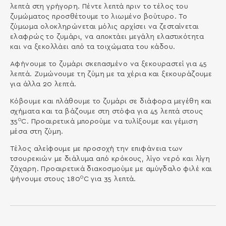
λεπτά στη γρήγορη. Πέντε λεπτά πριν το τέλος του
ζυμώματος προσθέτουμε το λιωμένο βούτυρο. Το
ζύμωμα ολοκληρώνεται μόλις αρχίσει να ζεσταίνεται
ελαφρώς το ζυμάρι, να αποκτάει μεγάλη ελαστικότητα
και να ξεκολλάει από τα τοιχώματα του κάδου.
Αφήνουμε το ζυμάρι σκεπασμένο να ξεκουραστεί για 45
λεπτά. Ζυμώνουμε τη ζύμη με τα χέρια και ξεκουράζουμε
για άλλα 20 λεπτά.
Κόβουμε και πλάθουμε το ζυμάρι σε διάφορα μεγέθη και
σχήματα και τα βάζουμε στη στόφα για 45 λεπτά στους
0
35
C. Προαιρετικά μπορούμε να τυλίξουμε και γέμιση
μέσα στη ζύμη.
Τέλος αλείφουμε με προσοχή την επιφάνεια των
τσουρεκιών με διάλυμα από κρόκους, λίγο νερό και λίγη
ζάχαρη. Προαιρετικά διακοσμούμε με αμύγδαλο φιλέ και
0
ψήνουμε στους 180
C για 35 λεπτά.