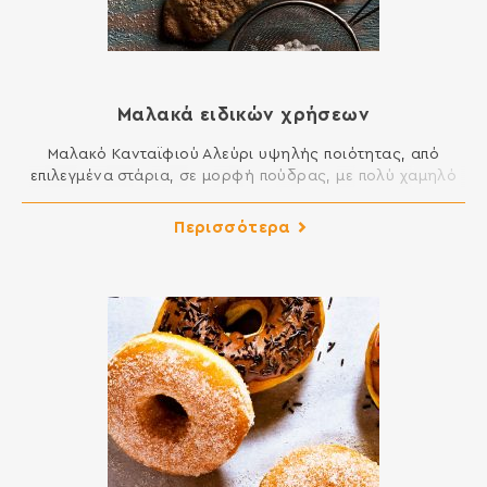
Μαλακά ειδικών χρήσεων
Μαλακό Κανταϊφιού Αλεύρι υψηλής ποιότητας, από
επιλεγμένα στάρια, σε μορφή πούδρας, με πολύ χαμηλό
ποσοστό γλουτένης. Δίνει εξαιρετική γεύση και
τραγανότητα. Ιδανικό για κανταΐφι, παντεσπάνι,
Περισσότερα
σαβαγιάρ, κρέμες και για την αραίωση μαλακών
αλευριών. Μαλακό Ζαχαροπλαστικής Αλεύρι υψηλής
ποιότητας, από επιλεγμένα στάρια, με χαμηλό ποσοστό
γλουτένης. Δίνει εξαιρετική γεύση, αφρατάδα και χωρίς
φύρες σε τελικά προϊόντα […]