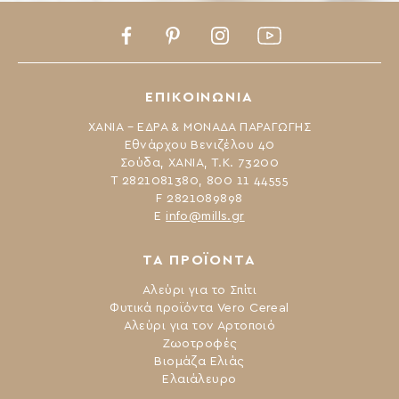
Facebook
Pinterest
Instagram
Youtube
ΕΠΙΚΟΙΝΩΝΙΑ
ΧΑΝΙΑ – ΕΔΡΑ & ΜΟΝΑΔΑ ΠΑΡΑΓΩΓΗΣ
Εθνάρχου Βενιζέλου 40
Σούδα, ΧΑΝΙΑ, Τ.Κ. 73200
Τ 2821081380, 800 11 44555
F 2821089898
Ε
info@mills.gr
ΤΑ ΠΡΟΪΟΝΤΑ
Αλεύρι για το Σπίτι
Φυτικά προϊόντα Vero Cereal
Αλεύρι για τον Αρτοποιό
Ζωοτροφές
Βιομάζα Ελιάς
Ελαιάλευρο