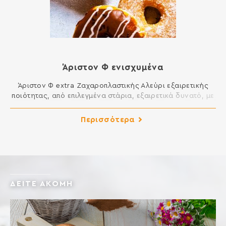
Άριστον Φ ενισχυμένα
Άριστον Φ extra Ζαχαροπλαστικής Αλεύρι εξαιρετικής
ποιότητας, από επιλεγµένα στάρια, εξαιρετικά δυνατό, µε
µεγάλη ελαστικότητα. Είναι κατάλληλο για ενίσχυση στα
σφολιατοειδή, µπριός, πανετόνε. Ιδανικό για
Περισσότερα
λουκουµάδες, ντόνατς, εκλέρ κλπ. Άριστον Φ Τσουρεκιού
Αλεύρι εξαιρετικής ποιότητας, από επιλεγµένα στάρια,
ενισχυµένο και εξειδικευµένο για τις ανάγκες των
τσουρεκιών. ∆ίνει τελικά προϊόντα µε εξαιρετική γεύση
και ποιότητα. Ιδανικό […]
ΔΕΙΤΕ ΑΚΟΜΗ