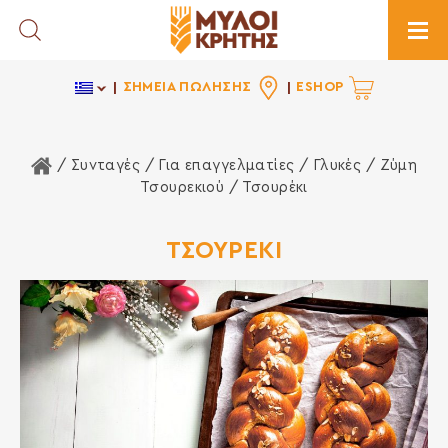
Toggle Search
Togg
ΣΗΜΕΙΑ ΠΩΛΗΣΗΣ
ESHOP
Αρχική Σελίδα
/ Συνταγές /
Για επαγγελματίες
/
Γλυκές
/
Ζύμη
Τσουρεκιού
/ Τσουρέκι
ΤΣΟΥΡΕΚΙ