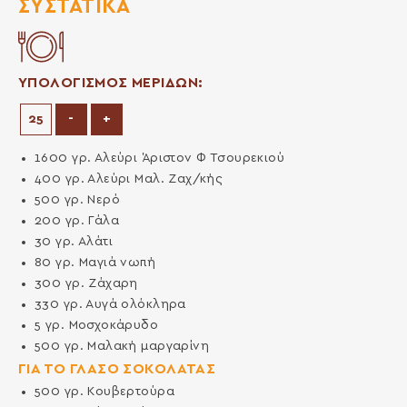
ΣΥΣΤΑΤΙΚΆ
ΥΠΟΛΟΓΙΣΜΟΣ ΜΕΡΙΔΩΝ:
Μείωση μερίδων
Αύξηση μερίδων
-
+
1600
γρ.
Αλεύρι Άριστον Φ Τσουρεκιού
400
γρ.
Αλεύρι Μαλ. Ζαχ/κής
500
γρ.
Νερό
200
γρ.
Γάλα
30
γρ.
Αλάτι
80
γρ.
Μαγιά νωπή
300
γρ.
Ζάχαρη
330
γρ.
Αυγά ολόκληρα
5
γρ.
Μοσχοκάρυδο
500
γρ.
Μαλακή μαργαρίνη
ΓΙΑ ΤΟ ΓΛΑΣΟ ΣΟΚΟΛΑΤΑΣ
500
γρ.
Κουβερτούρα