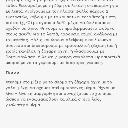
κάδο. Ξεκουράζουμε τη ζύμη σε λεκάνη σκεπασμένη για
45 λεπτά. Ανοίγουμε με τον πλάστη φύλλο πάχους 2
εκατοστών, κόβουμε με το κουπάτ και τοποθετούμε στη
0
στόφα (35
C) με υγρασία 80%, μέχρι να διπλασιαστεί
σχεδόν σε όγκο. Ψήνουμε σε προθερμασμένο φούρνο
0
στους 200
C για 10 λεπτά, παρουσία ατμού ανάλογα με
το μέγεθος. Μόλις κρυώσουν αλείφουμε σε λιωμένο
βούτυρο και διακοσμούμε με κρυσταλλική ζάχαρη (με ή
χωρίς κανέλα), ή ζάχαρη άχνη, ή γλασάρουμε με
βουτυρόγλασο, ή λευκή / μαύρη σοκολάτα. Προαιρετικά
μπορούμε να τα γεμίσουμε με διάφορες γεύσεις.
Γλάσο
Χτυπάμε στο μίξερ με το σύρμα τη ζάχαρη άχνη με το
γάλα, μέχρι να σχηματιστεί ομοιογενές μίγμα. Ρίχνουμε
λίγο – λίγο τη μαργαρίνη και συνεχίζουμε το χτύπημα
ώσπου να ενσωματωθούν τα υλικά σ’ ένα λείο,
γυαλιστερό μίγμα.