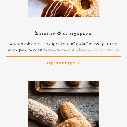
Άριστον Φ ενισχυμένα
Άριστον Φ extra Ζαχαροπλαστικής Αλεύρι εξαιρετικής
ποιότητας, από επιλεγµένα στάρια, εξαιρετικά δυνατό, µε
µεγάλη ελαστικότητα. Είναι κατάλληλο για ενίσχυση στα
σφολιατοειδή, µπριός, πανετόνε. Ιδανικό για
Περισσότερα
λουκουµάδες, ντόνατς, εκλέρ κλπ. Άριστον Φ Τσουρεκιού
Αλεύρι εξαιρετικής ποιότητας, από επιλεγµένα στάρια,
ενισχυµένο και εξειδικευµένο για τις ανάγκες των
τσουρεκιών. ∆ίνει τελικά προϊόντα µε εξαιρετική γεύση
και ποιότητα. Ιδανικό […]