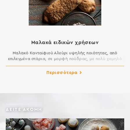
Μαλακά ειδικών χρήσεων
Μαλακό Κανταϊφιού Αλεύρι υψηλής ποιότητας, από
επιλεγμένα στάρια, σε μορφή πούδρας, με πολύ χαμηλό
ποσοστό γλουτένης. Δίνει εξαιρετική γεύση και
τραγανότητα. Ιδανικό για κανταΐφι, παντεσπάνι,
Περισσότερα
σαβαγιάρ, κρέμες και για την αραίωση μαλακών
αλευριών. Μαλακό Ζαχαροπλαστικής Αλεύρι υψηλής
ποιότητας, από επιλεγμένα στάρια, με χαμηλό ποσοστό
γλουτένης. Δίνει εξαιρετική γεύση, αφρατάδα και χωρίς
φύρες σε τελικά προϊόντα […]
ΔΕΙΤΕ ΑΚΟΜΗ