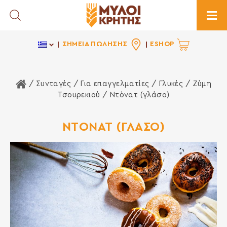
Toggle Search
Togg
ΣΗΜΕΙΑ ΠΩΛΗΣΗΣ
ESHOP
Αρχική Σελίδα
/ Συνταγές /
Για επαγγελματίες
/
Γλυκές
/
Ζύμη
Τσουρεκιού
/ Ντόνατ (γλάσο)
ΝΤΟΝΑΤ (ΓΛΑΣΟ)