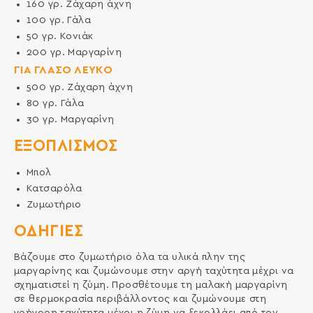
160
γρ.
Ζάχαρη άχνη
100
γρ.
Γάλα
50
γρ.
Κονιάκ
200
γρ.
Μαργαρίνη
ΓΙΑ ΓΛΑΣΟ ΛΕΥΚΟ
500
γρ.
Ζάχαρη άχνη
80
γρ.
Γάλα
30
γρ.
Μαργαρίνη
ΕΞΟΠΛΙΣΜΌΣ
Μπολ
Κατσαρόλα
Ζυμωτήριο
ΟΔΗΓΙΕΣ
Βάζουμε στο ζυμωτήριο όλα τα υλικά πλην της
μαργαρίνης και ζυμώνουμε στην αργή ταχύτητα μέχρι να
σχηματιστεί η ζύμη. Προσθέτουμε τη μαλακή μαργαρίνη
σε θερμοκρασία περιβάλλοντος και ζυμώνουμε στη
γρήγορη ταχύτητα μέχρι η ζύμη να ξεκολλάει από τον