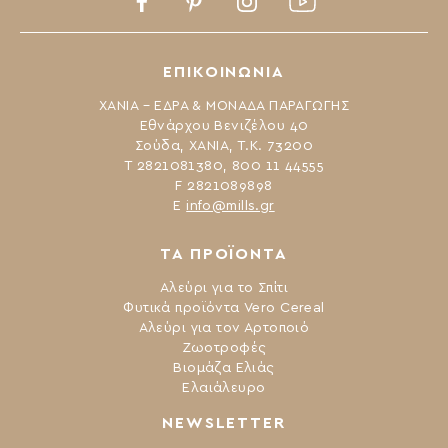
Facebook
Pinterest
Instagram
Youtube
ΕΠΙΚΟΙΝΩΝΙΑ
ΧΑΝΙΑ – ΕΔΡΑ & ΜΟΝΑΔΑ ΠΑΡΑΓΩΓΗΣ
Εθνάρχου Βενιζέλου 40
Σούδα, ΧΑΝΙΑ, Τ.Κ. 73200
Τ 2821081380, 800 11 44555
F 2821089898
Ε
info@mills.gr
ΤΑ ΠΡΟΪΟΝΤΑ
Αλεύρι για το Σπίτι
Φυτικά προϊόντα Vero Cereal
Αλεύρι για τον Αρτοποιό
Ζωοτροφές
Βιομάζα Ελιάς
Ελαιάλευρο
NEWSLETTER