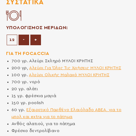
ΣΥΣΤΑΤΙΚΆ
ΥΠΟΛΟΓΙΣΜΟΣ ΜΕΡΙΔΩΝ:
Μείωση μερίδων
Αύξηση μερίδων
-
+
ΓΙΑ ΤΗ FOCACCIA
700
γρ.
Αλεύρι Σκληρό ΜΥΛΟΙ ΚΡΗΤΗΣ
200
γρ,
Αλεύρι Για Όλες Τις Χρήσεις ΜΥΛΟΙ ΚΡΗΤΗΣ
100
γρ.
Αλεύρι Ολικής Μαλακό ΜΥΛΟΙ ΚΡΗΤΗΣ
700
γρ.
νερό
20
γρ.
αλάτι
15
γρ.
φρέσκια μαγιά
150
γρ.
poolish
60
γρ.
Εξαιρετικό Παρθένο Ελαιόλαδο ΑΒΕΑ, για το
μπολ και extra για το πάτημα
Ανθός αλατιού, για το πάτημα
Φρέσκο δεντρολίβανο