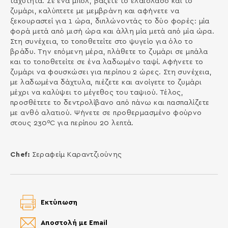
ταχύτητα. Σε ένα μπολ, βάζετε το ελαιόλαδο και το
ζυμάρι, καλύπτετε με μεμβράνη και αφήνετε να
ξεκουραστεί για 1 ώρα, διπλώνοντάς το δύο φορές: μία
φορά μετά από μισή ώρα και άλλη μία μετά από μία ώρα.
Στη συνέχεια, το τοποθετείτε στο ψυγείο για όλο το
βράδυ. Την επόμενη μέρα, πλάθετε το ζυμάρι σε μπάλα
και το τοποθετείτε σε ένα λαδωμένο ταψί. Αφήνετε το
ζυμάρι να φουσκώσει για περίπου 2 ώρες. Στη συνέχεια,
με λαδωμένα δάχτυλα, πιέζετε και ανοίγετε το ζυμάρι
μέχρι να καλύψει το μέγεθος του ταψιού. Τέλος,
προσθέτετε το δεντρολίβανο από πάνω και πασπαλίζετε
με ανθό αλατιού. Ψήνετε σε προθερμασμένο φούρνο
στους 230ºC για περίπου 20 λεπτά.
Chef:
Σεραφείμ Καραντζιούνης
Εκτύπωση
Αποστολή με Email