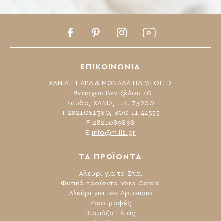
Facebook
Pinterest
Instagram
Youtube
ΕΠΙΚΟΙΝΩΝΙΑ
ΧΑΝΙΑ – ΕΔΡΑ & ΜΟΝΑΔΑ ΠΑΡΑΓΩΓΗΣ
Εθνάρχου Βενιζέλου 40
Σούδα, ΧΑΝΙΑ, Τ.Κ. 73200
Τ 2821081380, 800 11 44555
F 2821089898
Ε
info@mills.gr
ΤΑ ΠΡΟΪΟΝΤΑ
Αλεύρι για το Σπίτι
Φυτικά προϊόντα Vero Cereal
Αλεύρι για τον Αρτοποιό
Ζωοτροφές
Βιομάζα Ελιάς