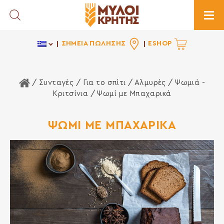
Toggle Search
Togg
ΣΗΜΕΙΑ ΠΩΛΗΣΗΣ
ESHOP
Αρχική Σελίδα
/ Συνταγές /
Για το σπίτι
/
Αλμυρές
/
Ψωμιά -
Κριτσίνια
/ Ψωμί με Μπαχαρικά
ΨΩΜΙ ΜΕ ΜΠΑΧΑΡΙΚΑ