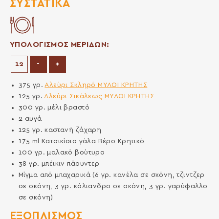
ΣΥΣΤΑΤΙΚΆ
ΥΠΟΛΟΓΙΣΜΟΣ ΜΕΡΙΔΩΝ:
Μείωση μερίδων
Αύξηση μερίδων
-
+
375
γρ.
Αλεύρι Σκληρό ΜΥΛΟΙ ΚΡΗΤΗΣ
125
γρ.
Αλεύρι Σικάλεως ΜΥΛΟΙ ΚΡΗΤΗΣ
300
γρ.
μέλι βραστό
2
αυγά
125
γρ.
καστανή ζάχαρη
175
ml
Κατσικίσιο γάλα Βέρο Κρητικό
100
γρ.
μαλακό βούτυρο
38
γρ.
μπέικιν πάουντερ
Μίγμα από μπαχαρικά (6 γρ. κανέλα σε σκόνη, τζιντζερ
σε σκόνη, 3 γρ. κόλιανδρο σε σκόνη, 3 γρ. γαρύφαλλο
σε σκόνη)
ΕΞΟΠΛΙΣΜΌΣ