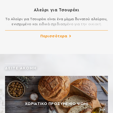
Αλεύρι για Τσουρέκι
Το Αλεύρι για Τσουρέκι είναι ένα μίγμα δυνατού αλεύρου,
ενισχυμένο και ειδικά σχεδιασμένο για την οικιακή
παρασκευή ζύμης τσουρεκιού. Δημιουργεί ελαστική και
αφράτη ζύμη, εύκολη στο πλάσιμο και τελικά προϊόντα με
Περισσότερα
εξαιρετική γεύση. Ιδανικό για γλυκά ψωμιά όπως
τσουρέκι, πανετόνε, μπριός, πολίτικη βασιλόπιτα,
κρουασάν, ντόνατς κλπ. ΣΥΣΤΑΤΙΚΑ: ΑΛΕΥΡΙ ΣΙΤΟΥ,
ΓΛΟΥΤΕΝΗ ΣΙΤΟΥ, ΓΑΛΑΚΤΟΜΑΤΟΠΟΙΗΤΕΣ: Ε472e, E481,
[…]
ΔΕΙΤΕ ΑΚΟΜΗ
ΧΩΡΙΑΤΙΚΟ ΠΡΟΖΥΜΕΝΙΟ ΨΩΜΙ