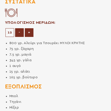
ΣΥΣΤΑΤΙΚΆ
ΥΠΟΛΟΓΙΣΜΟΣ ΜΕΡΙΔΩΝ:
Μείωση μερίδων
Αύξηση μερίδων
-
+
800
γρ.
Αλεύρι για Τσουρέκι ΜΥΛΟΙ ΚΡΗΤΗΣ
75
γρ.
ζάχαρη
7.5
γρ.
μαγιά
345
γρ.
γάλα
1
αυγό
15
γρ.
αλάτι
165
γρ.
βούτυρο
ΕΞΟΠΛΙΣΜΌΣ
Μπολ
Τηγάνι
Μίξερ