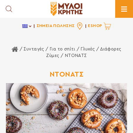
Toggle Search
Togg
ΣΗΜΕΙΑ ΠΩΛΗΣΗΣ
ESHOP
Αρχική Σελίδα
/ Συνταγές /
Για το σπίτι
/
Γλυκές
/
Διάφορες
Ζύμες
/ ΝΤΟΝΑΤΣ
ΝΤΟΝΑΤΣ