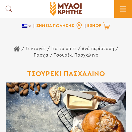
Toggle Search
Togg
ΣΗΜΕΙΑ ΠΩΛΗΣΗΣ
ESHOP
Αρχική Σελίδα
/ Συνταγές /
Για το σπίτι
/
Ανά περίσταση
/
Πάσχα
/ Τσουρέκι Πασχαλινό
ΤΣΟΥΡΕΚΙ ΠΑΣΧΑΛΙΝΟ