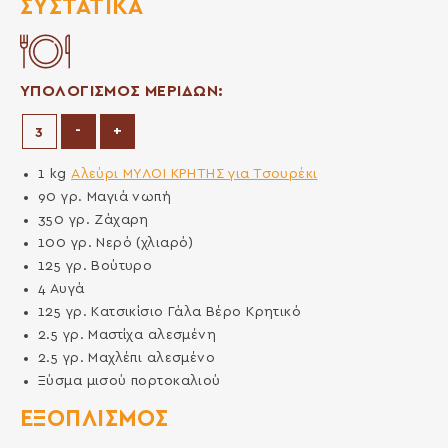
ΣΥΣΤΑΤΙΚΆ
ΥΠΟΛΟΓΙΣΜΟΣ ΜΕΡΙΔΩΝ:
Μείωση μερίδων
Αύξηση μερίδων
-
+
1
kg
Αλεύρι ΜΥΛΟΙ ΚΡΗΤΗΣ για Τσουρέκι
90
γρ.
Μαγιά νωπή
350
γρ.
Ζάχαρη
100
γρ.
Νερό (χλιαρό)
125
γρ.
Βούτυρο
4
Αυγά
125
γρ.
Κατσικίσιο Γάλα Βέρο Κρητικό
2.5
γρ.
Μαστίχα αλεσμένη
2.5
γρ.
Μαχλέπι αλεσμένο
Ξύσμα μισού πορτοκαλιού
ΕΞΟΠΛΙΣΜΌΣ