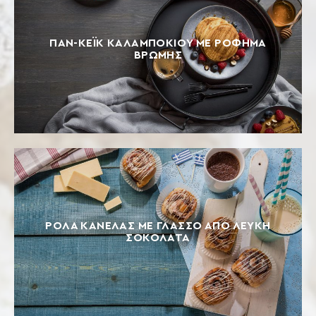
ΠΑΝ-ΚΕΪΚ ΚΑΛΑΜΠΟΚΙΟΥ ΜΕ ΡΟΦΗΜΑ
ΒΡΩΜΗΣ
ΡΟΛΆ ΚΑΝΈΛΑΣ ΜΕ ΓΛΆΣΣΟ ΑΠΌ ΛΕΥΚΉ
ΣΟΚΟΛΆΤΑ