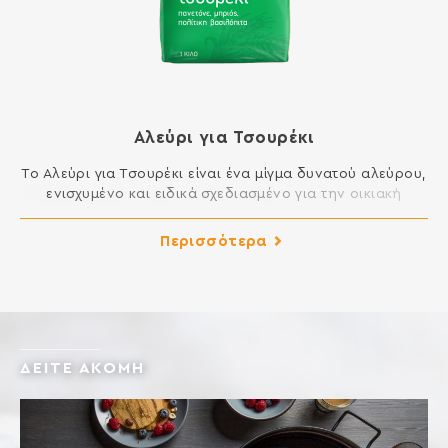
Αλεύρι για Τσουρέκι
Το Αλεύρι για Τσουρέκι είναι ένα μίγμα δυνατού αλεύρου,
ενισχυμένο και ειδικά σχεδιασμένο για την οικιακή
παρασκευή ζύμης τσουρεκιού. Δημιουργεί ελαστική και
αφράτη ζύμη, εύκολη στο πλάσιμο και τελικά προϊόντα με
Περισσότερα
εξαιρετική γεύση. Ιδανικό για γλυκά ψωμιά όπως
τσουρέκι, πανετόνε, μπριός, πολίτικη βασιλόπιτα,
κρουασάν, ντόνατς κλπ. ΣΥΣΤΑΤΙΚΑ: ΑΛΕΥΡΙ ΣΙΤΟΥ,
ΓΛΟΥΤΕΝΗ ΣΙΤΟΥ, ΓΑΛΑΚΤΟΜΑΤΟΠΟΙΗΤΕΣ: Ε472e, E481,
[…]
ΔΕΙΤΕ ΑΚΟΜΗ