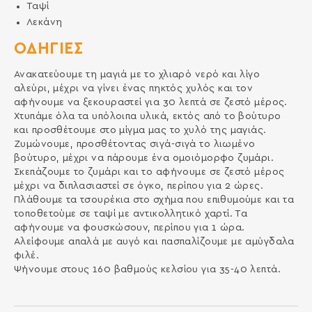
Ταψί
Λεκάνη
ΟΔΗΓΙΕΣ
Ανακατεύουμε τη μαγιά με το χλιαρό νερό και λίγο
αλεύρι, μέχρι να γίνει ένας πηκτός χυλός και τον
αφήνουμε να ξεκουραστεί για 30 λεπτά σε ζεστό μέρος.
Χτυπάμε όλα τα υπόλοιπα υλικά, εκτός από το βούτυρο
και προσθέτουμε στο μίγμα μας το χυλό της μαγιάς.
Ζυμώνουμε, προσθέτοντας σιγά-σιγά το λιωμένο
βούτυρο, μέχρι να πάρουμε ένα ομοιόμορφο ζυμάρι.
Σκεπάζουμε το ζυμάρι και το αφήνουμε σε ζεστό μέρος
μέχρι να διπλασιαστεί σε όγκο, περίπου για 2 ώρες.
Πλάθουμε τα τσουρέκια στο σχήμα που επιθυμούμε και τα
τοποθετούμε σε ταψί με αντικολλητικό χαρτί. Τα
αφήνουμε να φουσκώσουν, περίπου για 1 ώρα.
Αλείφουμε απαλά με αυγό και πασπαλίζουμε με αμύγδαλα
φιλέ.
Ψήνουμε στους 160 βαθμούς κελσίου για 35-40 λεπτά.