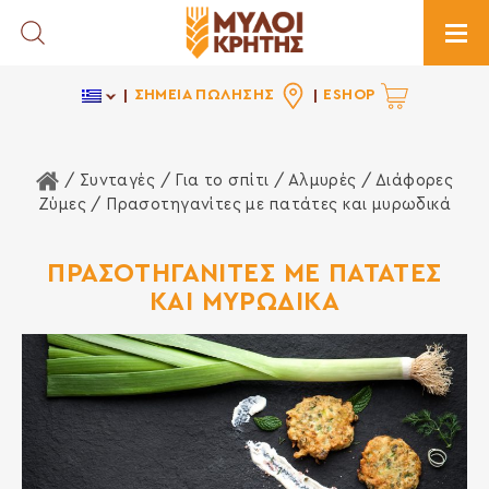
Toggle Search
Togg
ΣΗΜΕΙΑ ΠΩΛΗΣΗΣ
ESHOP
Αρχική Σελίδα
/ Συνταγές /
Για το σπίτι
/
Αλμυρές
/
Διάφορες
Ζύμες
/ Πρασοτηγανίτες με πατάτες και μυρωδικά
ΠΡΑΣΟΤΗΓΑΝΙΤΕΣ ΜΕ ΠΑΤΑΤΕΣ
ΚΑΙ ΜΥΡΩΔΙΚΑ