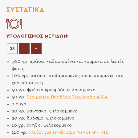
ΣΥΣΤΑΤΙΚΆ
ΥΠΟΛΟΓΙΣΜΟΣ ΜΕΡΙΔΩΝ:
Μείωση μερίδων
Αύξηση μερίδων
-
+
300
γρ.
πράσα, καθαρισμένα και κομμένα σε λεπτές
φέτες
100
γρ.
πατάτες, καθαρισμένες και περασμένες στο
χοντρό τρίφτη
40
γρ.
φρέσκο κρεμμύδι, ψιλοκομμένο
40
γρ.
Εξαιρετικό Παρθένο Ελαιόλαδο ΑΒΕΑ
2
αυγά
20
γρ.
μαϊντανό, ψιλοκομμένο
20
γρ.
δυόσμο, ψιλοκομμένο
10
γρ.
άνηθο, ψιλοκομμένο
110
γρ.
Αλεύρι για Τηγάνισμα ΜΥΛΟΙ ΚΡΗΤΗΣ