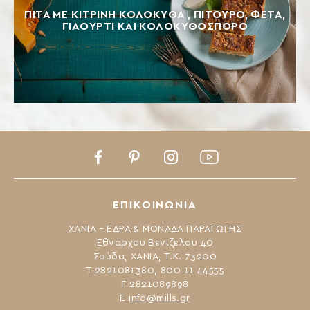
ΠΊΤΑ ΜΕ ΚΊΤΡΙΝΗ ΚΟΛΟΚΎΘΑ , ΠΊΤΟΥΡΟ, ΦΈΤΑ,
ΓΙΑΟΎΡΤΙ ΚΑΙ ΚΟΛΟΚΥΘΌΣΠΟΡΟ
Facebook
Pinterest
Instagram
Youtube
ΕΠΙΚΟΙΝΩΝΙΑ
ΧΑΝΙΑ – ΕΔΡΑ & ΜΟΝΑΔΑ ΠΑΡΑΓΩΓΗΣ
Εθνάρχου Βενιζέλου 40
Σούδα, ΧΑΝΙΑ, Τ.Κ. 73200
Τ 2821081380, 800 11 44555
F 2821089898
Ε
info@mills.gr