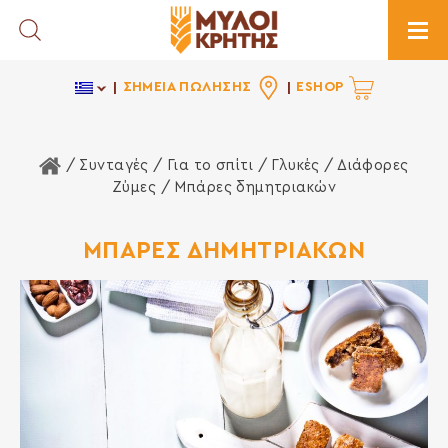
Toggle Search
Togg
ΣΗΜΕΙΑ ΠΩΛΗΣΗΣ
ESHOP
Αρχική Σελίδα
/ Συνταγές /
Για το σπίτι
/
Γλυκές
/
Διάφορες
Ζύμες
/ Μπάρες δημητριακών
ΜΠΑΡΕΣ ΔΗΜΗΤΡΙΑΚΩΝ