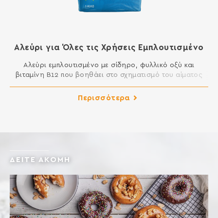
Αλεύρι για Όλες τις Χρήσεις Εμπλουτισμένο
Αλεύρι εμπλουτισμένο με σίδηρο, φυλλικό οξύ και
βιταμίνη Β12 που βοηθάει στο σχηματισμό του αίματος
και στη φυσιολογική νοητική απόδοση. Κατάλληλο για
όλες τις χρήσεις. O εμπλουτισμός του αλεύρου με σίδηρο
Περισσότερα
και βιταμίνες είναι μία διεθνής πρακτική. Σύμφωνα με
στοιχεία της οργάνωσης “FLOUR FORTIFICATION
INITIATIVE” το 2007 το 27,3% του παραχθέντος αλεύρου
σε παγκόσμιο επίπεδο […]
ΔΕΙΤΕ ΑΚΟΜΗ