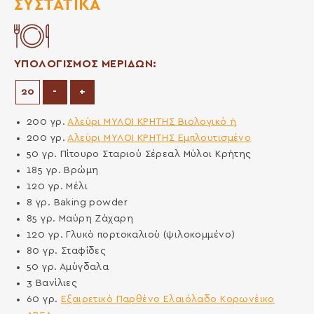
ΣΥΣΤΑΤΙΚΆ
ΥΠΟΛΟΓΙΣΜΟΣ ΜΕΡΙΔΩΝ:
Μείωση μερίδων
Αύξηση μερίδων
-
+
200
γρ.
Αλεύρι ΜΥΛΟΙ ΚΡΗΤΗΣ Βιολογικό ή
200
γρ.
Αλεύρι ΜΥΛΟΙ ΚΡΗΤΗΣ Εμπλουτισμένο
50
γρ.
Πίτουρο Σταριού Σέρεαλ Μύλοι Κρήτης
185
γρ.
Βρώμη
120
γρ.
Μέλι
8
γρ.
Baking powder
85
γρ.
Μαύρη Ζάχαρη
120
γρ.
Γλυκό πορτοκαλιού (ψιλοκομμένο)
80
γρ.
Σταφίδες
50
γρ.
Αμύγδαλα
3
Βανίλιες
60
γρ.
Εξαιρετικό Παρθένο Ελαιόλαδο Κορωνέικο