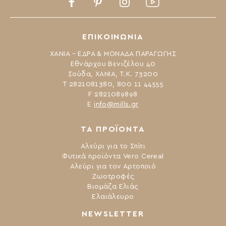
Facebook
Pinterest
Instagram
Youtube
ΕΠΙΚΟΙΝΩΝΙΑ
ΧΑΝΙΑ – ΕΔΡΑ & ΜΟΝΑΔΑ ΠΑΡΑΓΩΓΗΣ
Εθνάρχου Βενιζέλου 40
Σούδα, ΧΑΝΙΑ, Τ.Κ. 73200
Τ 2821081380, 800 11 44555
F 2821089898
Ε
info@mills.gr
ΤΑ ΠΡΟΪΟΝΤΑ
Αλεύρι για το Σπίτι
Φυτικά προϊόντα Vero Cereal
Αλεύρι για τον Αρτοποιό
Ζωοτροφές
Βιομάζα Ελιάς
Ελαιάλευρο
NEWSLETTER