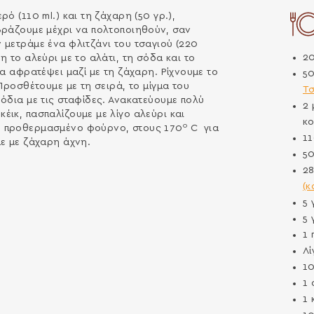
ό (110 ml.) και τη ζάχαρη (50 γρ.),
βράζουμε μέχρι να πολτοποιηθούν, σαν
 μετράμε ένα φλιτζάνι του τσαγιού (220
2
 το αλεύρι με το αλάτι, τη σόδα και το
α αφρατέψει μαζί με τη ζάχαρη. Ρίχνουμε το
5
Προσθέτουμε με τη σειρά, το μίγμα του
Τ
όδια με τις σταφίδες. Ανακατεύουμε πολύ
2
ικ, πασπαλίζουμε με λίγο αλεύρι και
κο
ο
ε προθερμασμένο φούρνο, στους 170
C για
1
με με ζάχαρη άχνη.
5
2
(κ
5
5
1
Λί
1
1
1