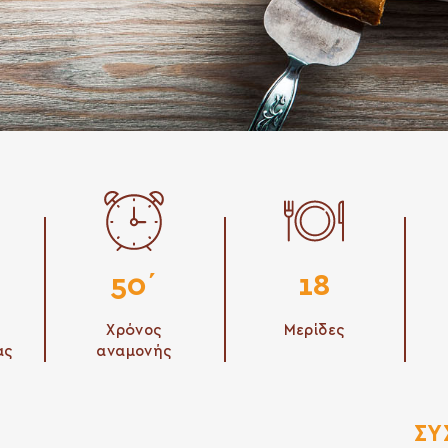
50΄
18
Χρόνος
Μερίδες
ας
αναμονής
ΣΥ