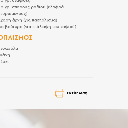
00
γρ.
σταφίδες
00
γρ.
σπόρους ροδιού (ελαφρά
λευρωμένους)
χαρη άχνη (για πασπάλισμα)
γο βούτυρο (για επάλειψη του ταψιού)
ΟΠΛΙΣΜΌΣ
ατσαρόλα
εκάνη
έρκι
Εκτύπωση