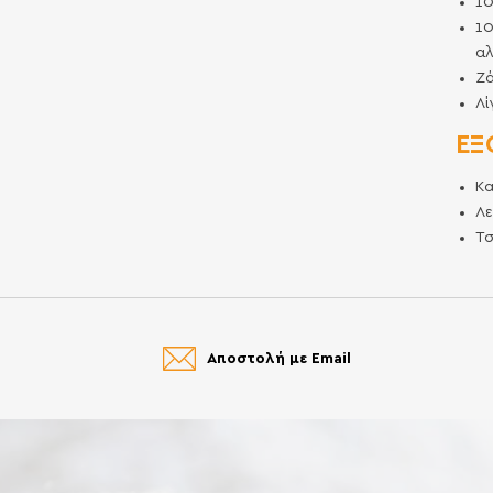
1
1
α
Ζά
Λί
ΕΞ
Κ
Λ
Τσ
Αποστολή με Email