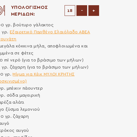
ΥΠΟΛΟΓΙΣΜΟΣ
Μείωση μερίδων
Αύξηση μερίδων
-
+
ΜΕΡΙΔΩΝ:
00
γρ.
βούτυρο γάλακτος
0
γρ.
Εξαιρετικό Παρθένο Ελαιόλαδο ΑΒΕΑ
σουνάτη
μεγάλα κόκκινα μήλα, αποφλοιωμένα και
μμένα σε φέτες
10
ml
νερό (για το βράσιμο των μήλων)
0
γρ.
ζάχαρη (για το βράσιμο των μήλων)
80
γρ.
Μίγμα για Κέικ ΜΥΛΟΙ ΚΡΗΤΗΣ
οσκινισμένο)
γρ.
μπέικιν πάουντερ
γρ.
σόδα μαγειρική
πρέζα
αλάτι
γο ξύσμα λεμονιού
00
γρ.
ζάχαρη
αυγό
κρόκος αυγού