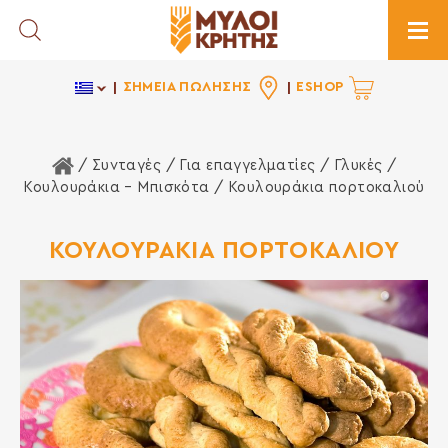
Toggle Search
Togg
ΣΗΜΕΙΑ ΠΩΛΗΣΗΣ
ESHOP
Αρχική Σελίδα
/ Συνταγές /
Για επαγγελματίες
/
Γλυκές
/
Κουλουράκια – Μπισκότα
/ Κουλουράκια πορτοκαλιού
ΚΟΥΛΟΥΡΑΚΙΑ ΠΟΡΤΟΚΑΛΙΟΥ