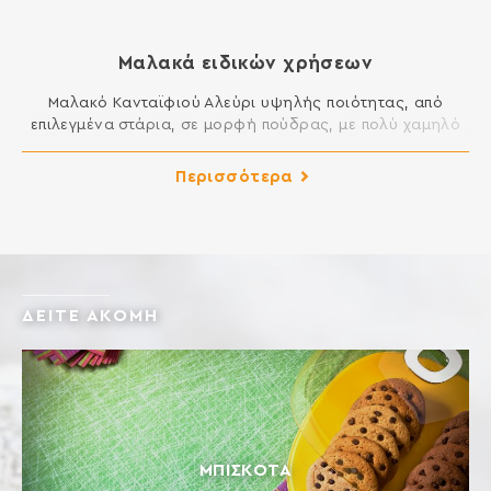
Μαλακά ειδικών χρήσεων
Μαλακό Κανταϊφιού Αλεύρι υψηλής ποιότητας, από
επιλεγμένα στάρια, σε μορφή πούδρας, με πολύ χαμηλό
ποσοστό γλουτένης. Δίνει εξαιρετική γεύση και
τραγανότητα. Ιδανικό για κανταΐφι, παντεσπάνι,
Περισσότερα
σαβαγιάρ, κρέμες και για την αραίωση μαλακών
αλευριών. Μαλακό Ζαχαροπλαστικής Αλεύρι υψηλής
ποιότητας, από επιλεγμένα στάρια, με χαμηλό ποσοστό
γλουτένης. Δίνει εξαιρετική γεύση, αφρατάδα και χωρίς
φύρες σε τελικά προϊόντα […]
ΔΕΙΤΕ ΑΚΟΜΗ
ΜΠΙΣΚΌΤΑ