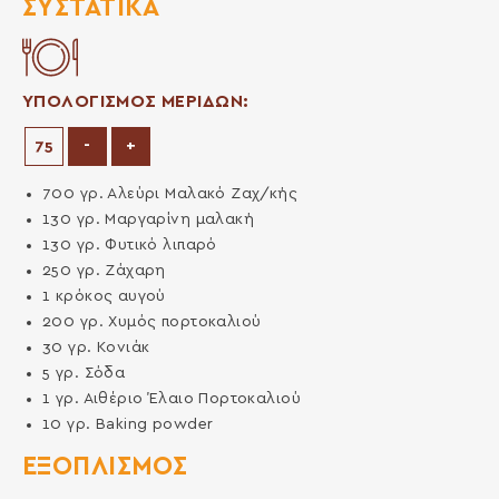
ΣΥΣΤΑΤΙΚΆ
ΥΠΟΛΟΓΙΣΜΟΣ ΜΕΡΙΔΩΝ:
Μείωση μερίδων
Αύξηση μερίδων
-
+
700
γρ.
Αλεύρι Μαλακό Ζαχ/κής
130
γρ.
Μαργαρίνη μαλακή
130
γρ.
Φυτικό λιπαρό
250
γρ.
Ζάχαρη
1
κρόκος αυγού
200
γρ.
Xυμός πορτοκαλιού
30
γρ.
Κονιάκ
5
γρ.
Σόδα
1
γρ.
Αιθέριο Έλαιο Πορτοκαλιού
10
γρ.
Baking powder
ΕΞΟΠΛΙΣΜΌΣ