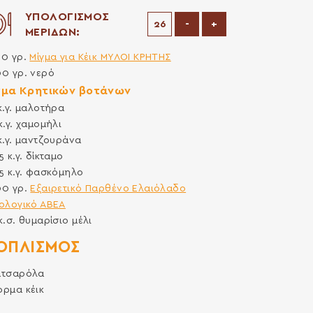
ΥΠΟΛΟΓΙΣΜΟΣ
Μείωση μερίδων
Αύξηση μερίδων
-
+
ΜΕΡΙΔΩΝ:
00
γρ.
Μίγμα για Κέικ ΜΥΛΟΙ ΚΡΗΤΗΣ
00
γρ.
νερό
γμα Κρητικών βοτάνων
κ.γ.
μαλοτήρα
κ.γ.
χαμομήλι
κ.γ.
μαντζουράνα
.5
κ.γ.
δίκταμο
.5
κ.γ.
φασκόμηλο
00
γρ.
Εξαιρετικό Παρθένο Ελαιόλαδο
ολογικό ΑΒΕΑ
κ.σ.
θυμαρίσιο μέλι
ΟΠΛΙΣΜΌΣ
ατσαρόλα
ρμα κέικ