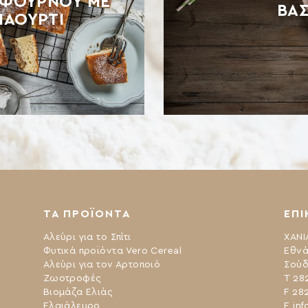
Κ ΦΟΥΡΝΟΥ ΜΕ
ΒΆΣ
ΓΙΑΟΥΡΤΙ
ΤΑ ΠΡΟΪΟΝΤΑ
ΕΠΙ
Αλεύρι για το Σπίτι
ΧΑΝΙ
Φυτικά προϊόντα Vero Cereal
Εθνά
Αλεύρι για τον Αρτοποιό
Σούδ
Ζωοτροφές
Τ 28
Βιομάζα Ελιάς
F 28
Ελαιάλευρο
Ε
inf