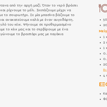
ότανα από την αρχή μαζί. Όταν το νερό βράσει
και ρίχνουμε το μέλι. Σκεπάζουμε μέχρι να
ε το σουρωτήρι. Σε μία μπασίνα βάζουμε το
5
κ και ανακατεύουμε καλά με έναν αυγοδάρτη.
χυλό του κέικ. Ψήνουμε σε προθερμασμένο
2
με το κέικ μας και το σερβίρουμε με ένα
Μεί
παγώνουμε το βραστάρι μας με παγάκια
1
2
1
0
0
2
Βι
4
ΕΞ
Κ
Φό