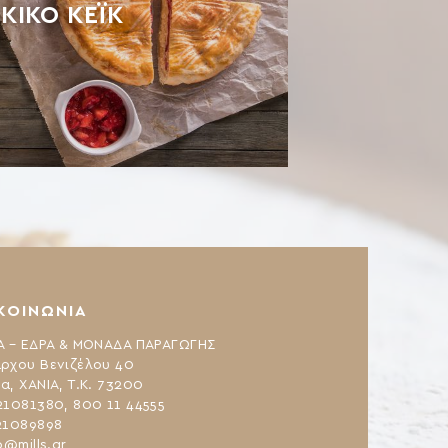
ΚΙΚΟ ΚΈΙΚ
ΚΟΙΝΩΝΙΑ
Α – ΕΔΡΑ & ΜΟΝΑΔΑ ΠΑΡΑΓΩΓΗΣ
ρχου Βενιζέλου 40
α, ΧΑΝΙΑ, Τ.Κ. 73200
21081380, 800 11 44555
21089898
o@mills.gr