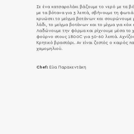
Σε ένα κατσαρολάκι βάζουμε το νερό με τα β
με τα βότανα για 3 λεπτά, σβήνουμε τη φωτιά 
κρυώσει το μείγμα βοτάνων και σουρώνουμε μ
λάδι, το μείγμα βοτάνων και το μίγμα για κέι
Λαδώνουμε την φόρμα και ρίχνουμε μέσα το 
φούρνο στους 1800C για 50-60 λεπτά. Αχνίζου
Κρητικό βραστάρι. Αν είναι ζεστός ο καιρός 
χαμομηλιού.
Chef:
Εύα Παρακεντάκη