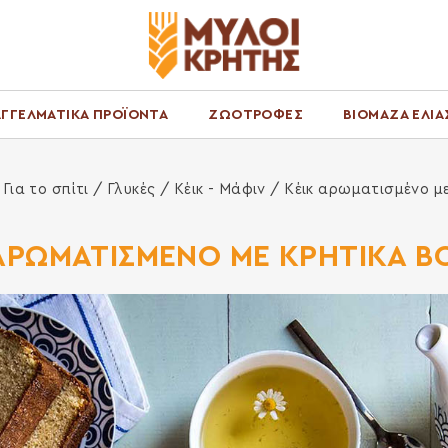
ΓΓΕΛΜΑΤΙΚΑ ΠΡΟΪΟΝΤΑ
ΖΩΟΤΡΟΦΕΣ
ΒΙΟΜΑΖΑ ΕΛΙΑ
α
/
Για το σπίτι
/
Γλυκές
/
Κέικ - Μάφιν
/ Κέικ αρωματισμένο μ
 ΑΡΩΜΑΤΙΣΜΕΝΟ ΜΕ ΚΡΗΤΙΚΑ Β