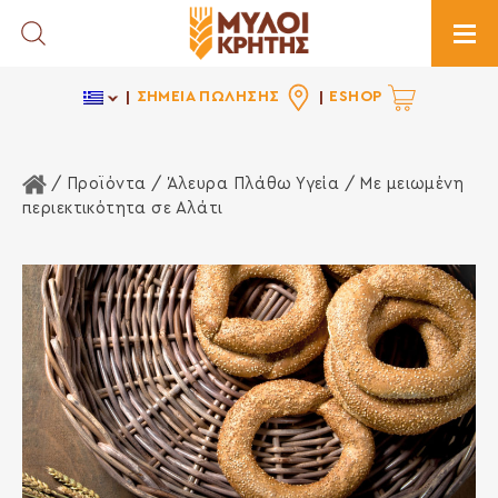
Toggle Search
Togg
ΣΗΜΕΙΑ ΠΩΛΗΣΗΣ
ESHOP
Αρχική Σελίδα
/ Προϊόντα /
Άλευρα Πλάθω Υγεία
/ Mε μειωμένη
περιεκτικότητα σε Αλάτι