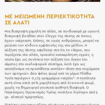
MΕ ΜΕΙΩΜΕΝΗ ΠΕΡΙΕΚΤΙΚΟΤΗΤΑ
ΣΕ ΑΛΑΤΙ
Μια διατροφή χαµηλή σε αλάτι, σε συνδυασμό µε υγιεινή
διατροφή βοηθάει στον έλεγχο της πίεσης σε όσους
έχουν υπέρταση. Επίσης, σε υγιείς ανθρώπους, μπορεί να
µειώσει τον κίνδυνο εµφάνισής της στο µέλλον. Η
αύξηση της πίεσης οφείλεται στο ότι το νάτριο, που
περιέχεται στο αλάτι, προκαλεί κατακράτηση υγρών, η
οποία έχει ως συνέπεια την αύξηση του όγκου του
αίµατος στο κυκλοφορικό σύστηµα. Αυτό έχει ως
αποτέλεσμα να προστίθεται επιπλέον πίεση στα τοιχώµατα
των αρτηριών. ∆ύο φέτες ψωµί από το µίγµα Πλάθω
Υγεία περιέχουν 0,175 γραµµάρια νατρίου*. Η ποσότητα
αυτή είναι κατά 30% χαµηλότερη από ένα κοινό ψωµί,
χωρίς να δηµιουργεί γευστικά αισθητή διαφορά. Ο
Παγκόσµιος Οργανισµός Υγείας συστήνει λιγότερο από 5
γρ. αλατιού ηµερησίως.
*Εφόσον παρασκευάζεται σύµφωνα µε την προτεινόµενη