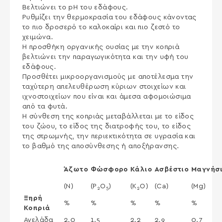
Βελτιώνει το pH του εδάφους.
Ρυθμίζει την θερμοκρασία του εδάφους κάνοντας
το πιο δροσερό το καλοκαίρι και πιο ζεστό το
χειμώνα.
Η προσθήκη οργανικής ουσίας με την κοπριά
βελτιώνει την παραγωγικότητα και την υφή του
εδάφους.
Προσθέτει μικροοργανισμούς με αποτέλεσμα την
ταχύτερη απελευθέρωση κύριων στοιχείων και
ιχνοστοιχείων που είναι και άμεσα αφομοιώσιμα
από τα φυτά.
Η σύνθεση της κοπριάς μεταβάλλεται με το είδος
του ζώου, το είδος της διατροφής του, το είδος
της στρωμνής, την περιεκτικότητα σε υγρασία και
το βαθμό της αποσύνθεσης ή αποξήρανσης.
Άζωτο
Φώσφορο
Κάλιο
Ασβέστιο
Μαγνήσ
(N)
(P
O
)
(K
O)
(Ca)
(Mg)
2
5
2
Ξηρή
%
%
%
%
%
Κοπριά
Αγελάδα
2.0
1.5
2.2
2.9
0.7