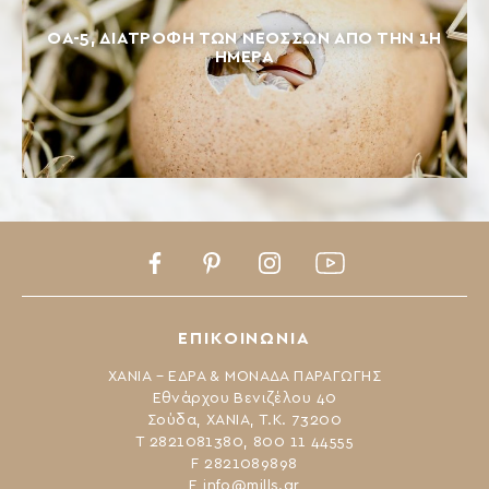
ΟΑ-5, ΔΙΑΤΡΟΦΉ ΤΩΝ ΝΕΟΣΣΏΝ ΑΠΌ ΤΗΝ 1Η
ΗΜΈΡΑ
Facebook
Pinterest
Instagram
Youtube
ΕΠΙΚΟΙΝΩΝΙΑ
ΧΑΝΙΑ – ΕΔΡΑ & ΜΟΝΑΔΑ ΠΑΡΑΓΩΓΗΣ
Εθνάρχου Βενιζέλου 40
Σούδα, ΧΑΝΙΑ, Τ.Κ. 73200
Τ 2821081380, 800 11 44555
F 2821089898
Ε
info@mills.gr