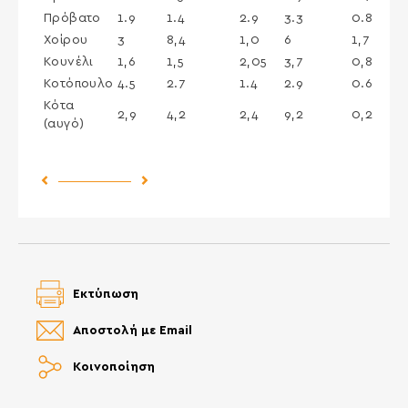
Πρόβατο
1.9
1.4
2.9
3.3
0.8
Χοίρου
3
8,4
1,0
6
1,7
Κουνέλι
1,6
1,5
2,05
3,7
0,8
Κοτόπουλο
4.5
2.7
1.4
2.9
0.6
Κότα
2,9
4,2
2,4
9,2
0,2
(αυγό)
Previous Post
Next Post
Εκτύπωση
Αποστολή με Email
Κοινοποίηση