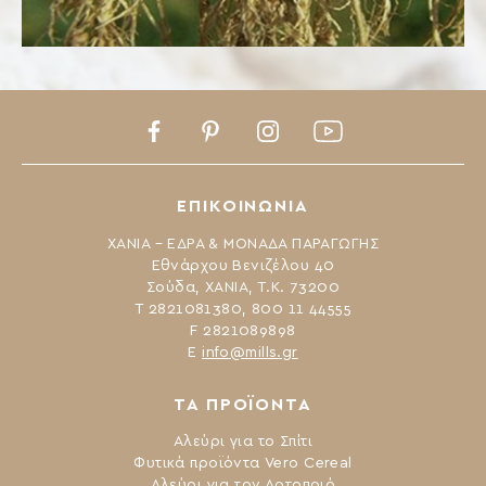
Facebook
Pinterest
Instagram
Youtube
ΕΠΙΚΟΙΝΩΝΙΑ
ΧΑΝΙΑ – ΕΔΡΑ & ΜΟΝΑΔΑ ΠΑΡΑΓΩΓΗΣ
Εθνάρχου Βενιζέλου 40
Σούδα, ΧΑΝΙΑ, Τ.Κ. 73200
Τ 2821081380, 800 11 44555
F 2821089898
Ε
info@mills.gr
ΤΑ ΠΡΟΪΟΝΤΑ
Αλεύρι για το Σπίτι
Φυτικά προϊόντα Vero Cereal
Αλεύρι για τον Αρτοποιό