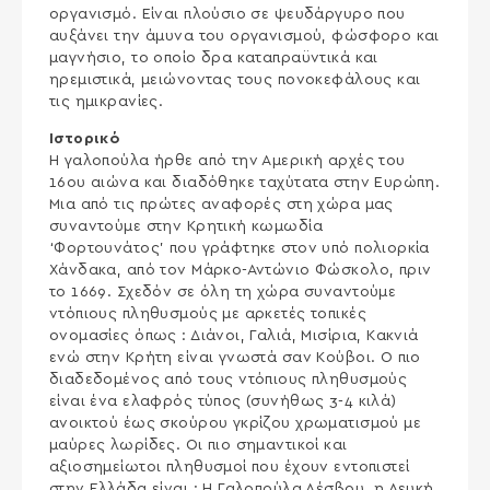
οργανισμό. Είναι πλούσιο σε ψευδάργυρο που
αυξάνει την άμυνα του οργανισμού, φώσφορο και
μαγνήσιο, το οποίο δρα καταπραϋντικά και
ηρεμιστικά, μειώνοντας τους πονοκεφάλους και
τις ημικρανίες.
Ιστορικό
Η γαλοπούλα ήρθε από την Αμερική αρχές του
16ου αιώνα και διαδόθηκε ταχύτατα στην Ευρώπη.
Μια από τις πρώτες αναφορές στη χώρα μας
συναντούμε στην Κρητική κωμωδία
‘Φορτουνάτος’ που γράφτηκε στον υπό πολιορκία
Χάνδακα, από τον Μάρκο-Αντώνιο Φώσκολο, πριν
το 1669. Σχεδόν σε όλη τη χώρα συναντούμε
ντόπιους πληθυσμούς με αρκετές τοπικές
ονομασίες όπως : Διάνοι, Γαλιά, Μισίρια, Κακνιά
ενώ στην Κρήτη είναι γνωστά σαν Κούβοι. Ο πιο
διαδεδομένος από τους ντόπιους πληθυσμούς
είναι ένα ελαφρός τύπος (συνήθως 3-4 κιλά)
ανοικτού έως σκούρου γκρίζου χρωματισμού με
μαύρες λωρίδες. Οι πιο σημαντικοί και
αξιοσημείωτοι πληθυσμοί που έχουν εντοπιστεί
στην Ελλάδα είναι : Η Γαλοπούλα Λέσβου, η Λευκή