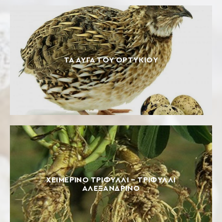
ΤΑ ΑΥΓΆ ΤΟΥ ΟΡΤΥΚΙΟΎ
ΧΕΙΜΕΡΙΝΌ ΤΡΙΦΎΛΛΙ – ΤΡΙΦΎΛΛΙ
ΑΛΕΞΑΝΔΡΙΝΌ