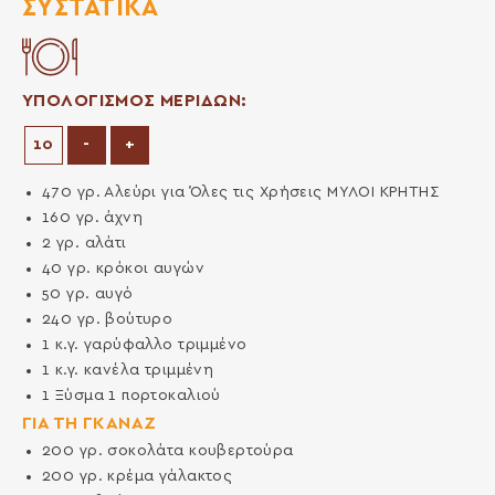
ΣΥΣΤΑΤΙΚΆ
ΥΠΟΛΟΓΙΣΜΟΣ ΜΕΡΙΔΩΝ:
Μείωση μερίδων
Αύξηση μερίδων
-
+
470
γρ.
Αλεύρι για Όλες τις Χρήσεις ΜΥΛΟΙ ΚΡΗΤΗΣ
160
γρ.
άχνη
2
γρ.
αλάτι
40
γρ.
κρόκοι αυγών
50
γρ.
αυγό
240
γρ.
βούτυρο
1
κ.γ.
γαρύφαλλο τριμμένο
1
κ.γ.
κανέλα τριμμένη
1
Ξύσμα 1 πορτοκαλιού
ΓΙΑ ΤΗ ΓΚΑΝΑΖ
200
γρ.
σοκολάτα κουβερτούρα
200
γρ.
κρέμα γάλακτος