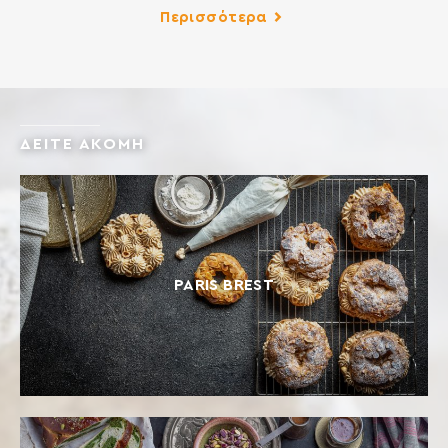
κέικ, μελομακάρονα, κουραμπιέδες, τσουρέκια, φύλλο,
Περισσότερα
πίτες, τηγανητά και σάλτσες και γενικά όλα τα εδέσματα
της κουζίνας σας. ΣΥΣΤΑΤΙΚΑ: ΑΛΕΥΡΙ ΚΑΤΗΓΟΡΙΑΣ Μ ΑΠΟ
ΜΑΛΑΚΟ ΣΙΤΑΡΙ Περιέχει γλουτένη. Ενδέχεται να περιέχει
ίχνη […]
ΔΕΙΤΕ ΑΚΟΜΗ
PARIS BREST