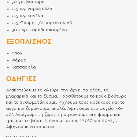
50
γρ.
βούτυρο
0.5
κ.γ.
γαρύφαλλο
0.5
κ.γ.
κανέλα
0.5
·Ξύσμα 1/2 πορτοκαλιού
300
γρ.
καρύδι σπασμένο
ΕΞΟΠΛΙΣΜΌΣ
Μπολ
Φόρμα
Κατσαρόλα
ΟΔΗΓΙΕΣ
Ανακατεύουμε το αλεύρι, την άχνη, το αλάτι, τα
μπαχαρικά και το ξύσμα. Προσθέτουμε το κρύο βούτυρο
και το ενσωματώνουμε. Ρίχνουμε τους κρόκκους και το
αυγό και ζυμώνουμε απαλά. Αφήνουμε στο ψυγείο 30–
40’. Ανοίγουμε τη ζύμη, τη στρώνουμε στη φόρμα και
τρυπάμε τη βάση. Ψήνουμε στους 170°C για 20–25’.
Αφήνουμε να κρυώσει.