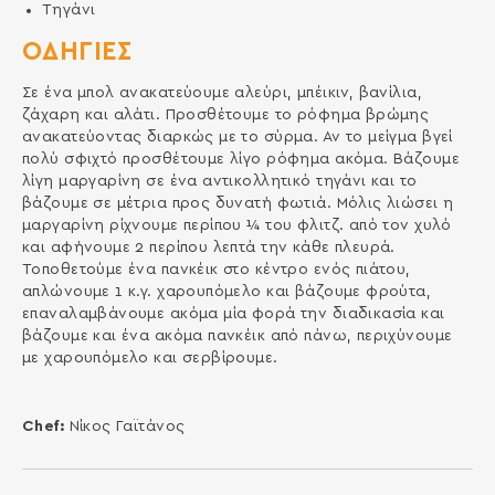
Τηγάνι
ΟΔΗΓΙΕΣ
Σε ένα μπολ ανακατεύουμε αλεύρι, μπέικιν, βανίλια,
ζάχαρη και αλάτι. Προσθέτουμε το ρόφημα βρώμης
ανακατεύοντας διαρκώς με το σύρμα. Αν το μείγμα βγεί
πολύ σφιχτό προσθέτουμε λίγο ρόφημα ακόμα. Βάζουμε
λίγη μαργαρίνη σε ένα αντικολλητικό τηγάνι και το
βάζουμε σε μέτρια προς δυνατή φωτιά. Μόλις λιώσει η
μαργαρίνη ρίχνουμε περίπου ¼ του φλιτζ. από τον χυλό
και αφήνουμε 2 περίπου λεπτά την κάθε πλευρά.
Τοποθετούμε ένα πανκέικ στο κέντρο ενός πιάτου,
απλώνουμε 1 κ.γ. χαρουπόμελο και βάζουμε φρούτα,
επαναλαμβάνουμε ακόμα μία φορά την διαδικασία και
βάζουμε και ένα ακόμα πανκέικ από πάνω, περιχύνουμε
με χαρουπόμελο και σερβίρουμε.
Chef:
Νίκος Γαϊτάνος