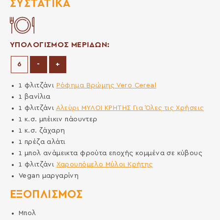
ΣΥΣΤΑΤΙΚΆ
ΥΠΟΛΟΓΙΣΜΟΣ ΜΕΡΙΔΩΝ:
Μείωση μερίδων
Αύξηση μερίδων
-
+
1
φλιτζάνι
Ρόφημα Βρώμης Vero Cereal
1
βανίλια
1
φλιτζάνι
Αλεύρι ΜΥΛΟΙ ΚΡΗΤΗΣ Για Όλες τις Χρήσεις
1
κ.σ.
μπέικιν πάουντερ
1
κ.σ.
ζάχαρη
1
πρέζα
αλάτι
1
μπολ
ανάμεικτα φρούτα εποχής κομμένα σε κύβους
1
φλιτζάνι
Χαρουπόμελο Μύλοι Κρήτης
Vegan μαργαρίνη
ΕΞΟΠΛΙΣΜΌΣ
Μπολ