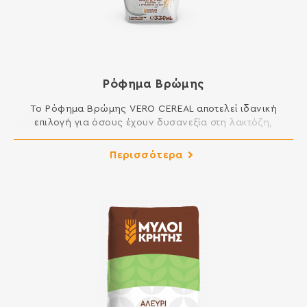
Ρόφημα Βρώμης
Το Ρόφημα Βρώμης VERO CEREAL αποτελεί ιδανική
επιλογή για όσους έχουν δυσανεξία στη λακτόζη,
νηστεύουν, ακολουθούν φυτική διατροφή ή διατροφή
χαμηλών λιπαρών. Είναι κατάλληλο για άμεση
Περισσότερα
κατανάλωση ως ρόφημα, αλλά και για χρήση στη
μαγειρική ή τη ζαχαροπλαστική. Κατάλληλο για vegans
Νηστίσιμο Χαμηλά λιπαρά Χωρίς πρόσθετα σάκχαρα Πηγή
εδώδιμων ινών, ασβεστίου, βιταμινών D, B2, B12 […]