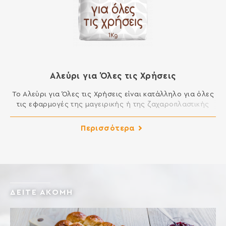
Αλεύρι για Όλες τις Χρήσεις
Το Αλεύρι για Όλες τις Χρήσεις είναι κατάλληλο για όλες
τις εφαρμογές της μαγειρικής ή της ζαχαροπλαστικής
που απαιτούν αλεύρι. Μπορείτε να φτιάξετε μοναδικά
κέικ, μελομακάρονα, κουραμπιέδες, τσουρέκια, φύλλο,
Περισσότερα
πίτες, τηγανητά και σάλτσες και γενικά όλα τα εδέσματα
της κουζίνας σας. ΣΥΣΤΑΤΙΚΑ: ΑΛΕΥΡΙ ΚΑΤΗΓΟΡΙΑΣ Μ ΑΠΟ
ΜΑΛΑΚΟ ΣΙΤΑΡΙ Περιέχει γλουτένη. Ενδέχεται να περιέχει
ίχνη […]
ΔΕΙΤΕ ΑΚΟΜΗ