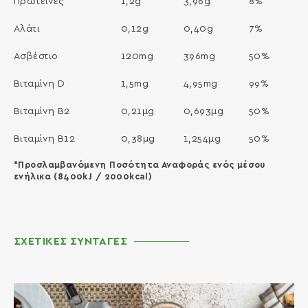
Πρωτεΐνες
1,2g
3,96g
8%
Αλάτι
0,12g
0,40g
7%
Aσβέστιο
120mg
396mg
50%
Βιταμίνη D
1,5mg
4,95mg
99%
Βιταμίνη Β2
0,21μg
0,693μg
50%
Βιταμίνη Β12
0,38μg
1,254μg
50%
*Προσλαμβανόμενη Ποσότητα Αναφοράς ενός μέσου
ενήλικα (8400kJ / 2000kcal)
ΣΧΕΤΙΚΕΣ ΣΥΝΤΑΓΕΣ