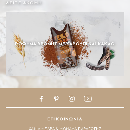
ΔΕΙΤΕ ΑΚΟΜΗ
ΡΌΦΗΜΑ ΒΡΏΜΗΣ ΜΕ ΧΑΡΟΎΠΙ ΚΑΙ ΚΑΚΆΟ
Facebook
Pinterest
Instagram
Youtube
ΕΠΙΚΟΙΝΩΝΙΑ
ΧΑΝΙΑ – ΕΔΡΑ & ΜΟΝΑΔΑ ΠΑΡΑΓΩΓΗΣ