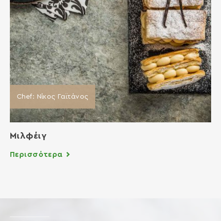
Chef: Νίκος Γαϊτάνος
Μιλφέιγ
Περισσότερα