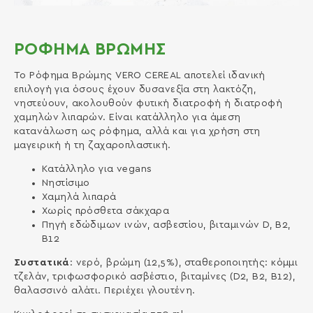
ΡΟΦΗΜΑ ΒΡΩΜΗΣ
Το Ρόφημα Βρώμης VERO CEREAL αποτελεί ιδανική
επιλογή για όσους έχουν δυσανεξία στη λακτόζη,
νηστεύουν, ακολουθούν φυτική διατροφή ή διατροφή
χαμηλών λιπαρών. Είναι κατάλληλο για άμεση
κατανάλωση ως ρόφημα, αλλά και για χρήση στη
μαγειρική ή τη ζαχαροπλαστική.
Κατάλληλο για vegans
Νηστίσιμο
Χαμηλά λιπαρά
Χωρίς πρόσθετα σάκχαρα
Πηγή εδώδιμων ινών, ασβεστίου, βιταμινών D, B2,
B12
Συστατικά
: νερό, βρώμη (12,5%), σταθεροποιητής: κόμμι
τζελάν, τριφωσφορικό ασβέστιο, βιταμίνες (D2, B2, B12),
θαλασσινό αλάτι. Περιέχει γλουτένη.