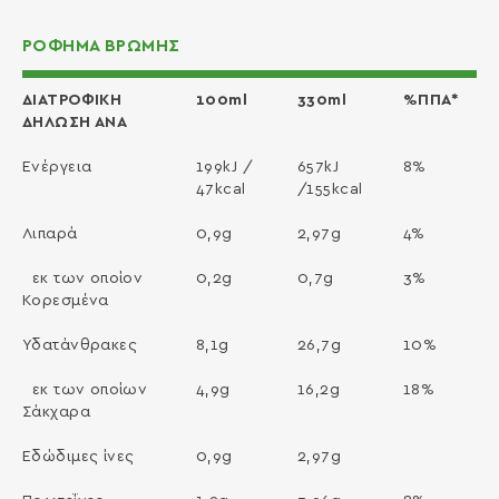
ΡΟΦΗΜΑ ΒΡΩΜΗΣ
ΔΙΑΤΡΟΦΙΚΗ
100ml
330ml
%ΠΠΑ*
ΔΗΛΩΣΗ ΑΝΑ
Ενέργεια
199kJ /
657kJ
8%
47kcal
/155kcal
Λιπαρά
0,9g
2,97g
4%
εκ των οποίον
0,2g
0,7g
3%
Κορεσμένα
Υδατάνθρακες
8,1g
26,7g
10%
εκ των οποίων
4,9g
16,2g
18%
Σάκχαρα
Εδώδιμες ίνες
0,9g
2,97g