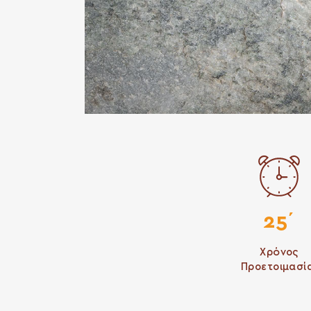
25΄
Χρόνος
Προετοιμασί