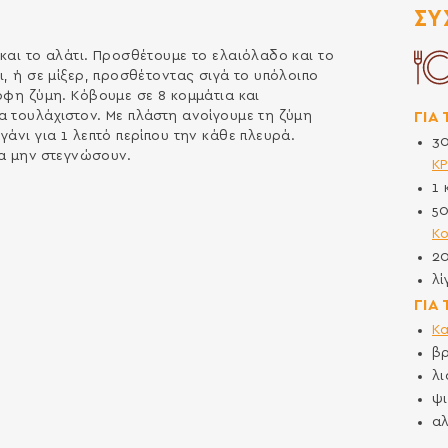
ΣΥ
και το αλάτι. Προσθέτουμε το ελαιόλαδο και το
, ή σε μίξερ, προσθέτοντας σιγά το υπόλοιπο
ρφη ζύμη. Κόβουμε σε 8 κομμάτια και
ΓΙΑ 
α τουλάχιστον. Με πλάστη ανοίγουμε τη ζύμη
άνι για 1 λεπτό περίπου την κάθε πλευρά.
3
να μην στεγνώσουν.
Κ
1
5
Κ
2
λί
ΓΙΑ
Κα
β
λι
ψ
αλ