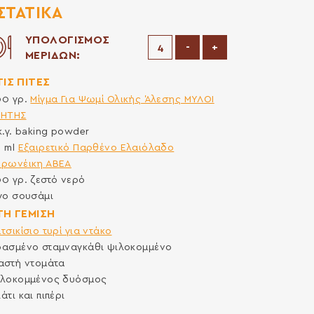
ΣΤΑΤΙΚΆ
ΥΠΟΛΟΓΙΣΜΟΣ
Μείωση μερίδων
Αύξηση μερίδων
-
+
ΜΕΡΙΔΩΝ:
ΤΙΣ ΠΙΤΕΣ
00
γρ.
Μίγμα Για Ψωμί Ολικής Άλεσης ΜΥΛΟΙ
ΡΗΤΗΣ
κ.γ.
baking powder
0
ml
Εξαιρετικό Παρθένο Ελαιόλαδο
ορωνέικη ΑΒΕΑ
00
γρ.
ζεστό νερό
γο σουσάμι
 ΤΗ ΓΕΜΙΣΗ
τσικίσιο τυρί για ντάκο
ρασμένο σταμναγκάθι ψιλοκομμένο
αστή ντομάτα
ιλοκομμένος δυόσμος
άτι και πιπέρι