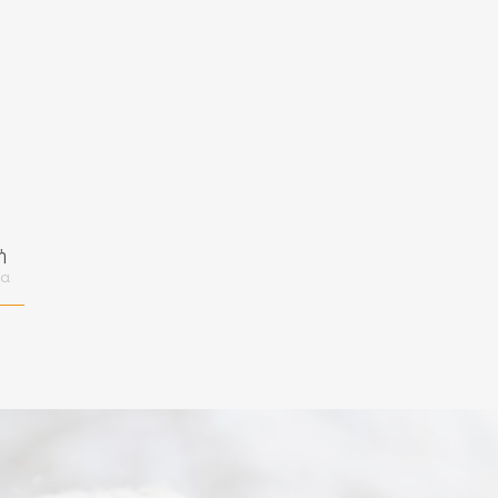
ή
να
ό
ρπό
η
ι
ΑΚΟ