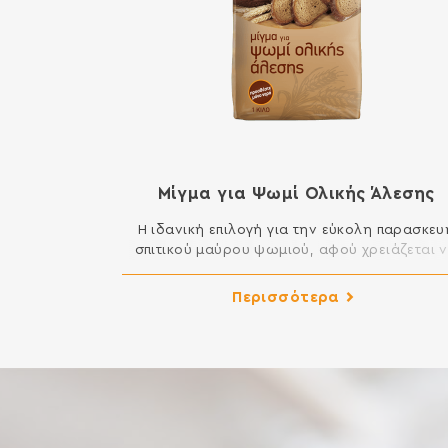
Μίγμα για Ψωμί Ολικής Άλεσης
Η ιδανική επιλογή για την εύκολη παρασκευ
σπιτικού μαύρου ψωμιού, αφού χρειάζεται 
προσθέσετε μόνο νερό. Παρασκευάζεται απ
αλεύρι που προέρχεται από ολόκληρο τον κα
Περισσότερα
του σταριού, με συνέπεια να έχει υψηλότερ
περιεκτικότητα σε φυτικές ίνες, βιταμίνες κα
ανόργανα στοιχεία από ένα λευκό αλεύρι.
ΣΥΣΤΑΤΙΚΑ: ΑΛΕΥΡΙ ΟΛΙΚΗΣ ΑΛΕΣΗΣ ΑΠΟ ΜΑΛ
ΣΙΤΑΡΙ, ΑΛΑΤΙ, ΞΗΡΗ ΜΑΓΙΑ, […]