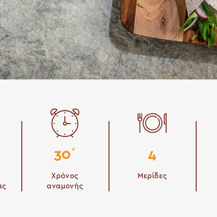
30΄
4
Χρόνος
Μερίδες
ας
αναμονής