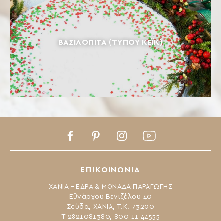
ΒΑΣΙΛΌΠΙΤΑ (ΤΎΠΟΥ ΚΈΙΚ)
Facebook
Pinterest
Instagram
Youtube
ΕΠΙΚΟΙΝΩΝΙΑ
ΧΑΝΙΑ – ΕΔΡΑ & ΜΟΝΑΔΑ ΠΑΡΑΓΩΓΗΣ
Εθνάρχου Βενιζέλου 40
Σούδα, ΧΑΝΙΑ, Τ.Κ. 73200
Τ 2821081380, 800 11 44555