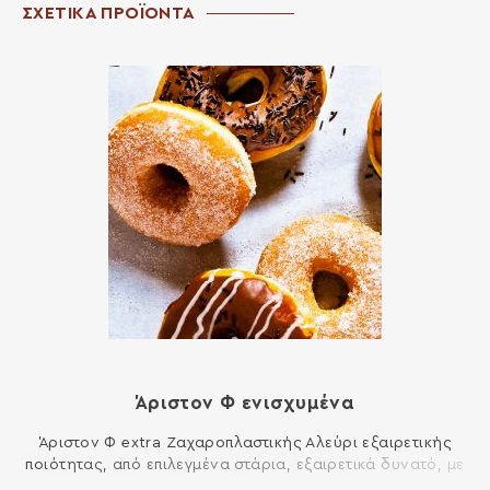
ΣΧΕΤΙΚΑ ΠΡΟΪΟΝΤΑ
Άριστον Φ ενισχυμένα
Άριστον Φ extra Ζαχαροπλαστικής Αλεύρι εξαιρετικής
ποιότητας, από επιλεγµένα στάρια, εξαιρετικά δυνατό, µε
µεγάλη ελαστικότητα. Είναι κατάλληλο για ενίσχυση στα