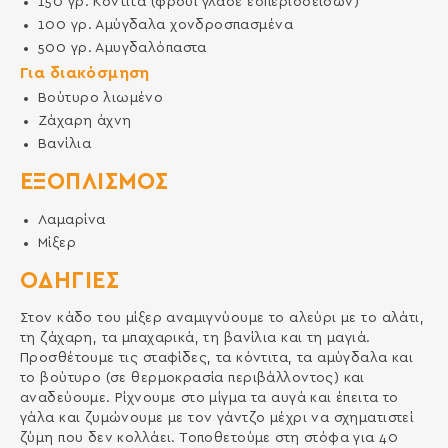
150
γρ.
Κόντιτα (φρουί γλασέ εσπεριδοειδών)
100
γρ.
Αμύγδαλα χονδροσπασμένα
500
γρ.
Αμυγδαλόπαστα
Για διακόσμηση
Βούτυρο λιωμένο
Ζάχαρη άχνη
Βανίλια
ΕΞΟΠΛΙΣΜΌΣ
Λαμαρίνα
Μίξερ
ΟΔΗΓΙΕΣ
Στον κάδο του μίξερ αναμιγνύουμε το αλεύρι με το αλάτι,
τη ζάχαρη, τα μπαχαρικά, τη βανίλια και τη μαγιά.
Προσθέτουμε τις σταφίδες, τα κόντιτα, τα αμύγδαλα και
το βούτυρο (σε θερμοκρασία περιβάλλοντος) και
αναδεύουμε. Ρίχνουμε στο μίγμα τα αυγά και έπειτα το
γάλα και ζυμώνουμε με τον γάντζο μέχρι να σχηματιστεί
ζύμη που δεν κολλάει. Τοποθετούμε στη στόφα για 40