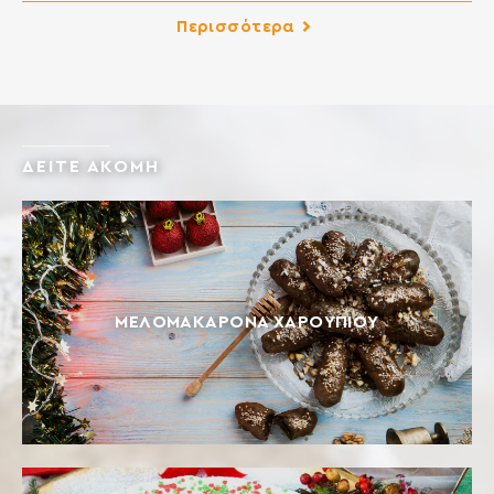
σφολιατοειδή, µπριός, πανετόνε. Ιδανικό για
Περισσότερα
λουκουµάδες, ντόνατς, εκλέρ κλπ. Άριστον Φ Τσουρεκιού
Αλεύρι εξαιρετικής ποιότητας, από επιλεγµένα στάρια,
ενισχυµένο και εξειδικευµένο για τις ανάγκες των
τσουρεκιών. ∆ίνει τελικά προϊόντα µε εξαιρετική γεύση
και ποιότητα. Ιδανικό […]
ΔΕΙΤΕ ΑΚΟΜΗ
ΜΕΛΟΜΑΚΆΡΟΝΑ ΧΑΡΟΥΠΙΟΎ