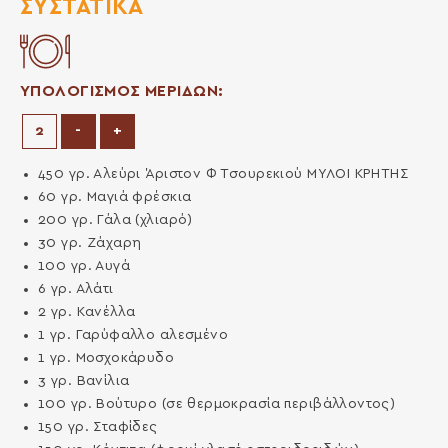
ΣΥΣΤΑΤΙΚΆ
ΥΠΟΛΟΓΙΣΜΟΣ ΜΕΡΙΔΩΝ:
Μείωση μερίδων
Αύξηση μερίδων
-
+
450
γρ.
Αλεύρι Άριστον Φ Τσουρεκιού ΜΥΛΟΙ ΚΡΗΤΗΣ
60
γρ.
Μαγιά φρέσκια
200
γρ.
Γάλα (χλιαρό)
30
γρ.
Ζάχαρη
100
γρ.
Αυγά
6
γρ.
Αλάτι
2
γρ.
Κανέλλα
1
γρ.
Γαρύφαλλο αλεσμένο
1
γρ.
Μοσχοκάρυδο
3
γρ.
Βανίλια
100
γρ.
Βούτυρο (σε θερμοκρασία περιβάλλοντος)
150
γρ.
Σταφίδες