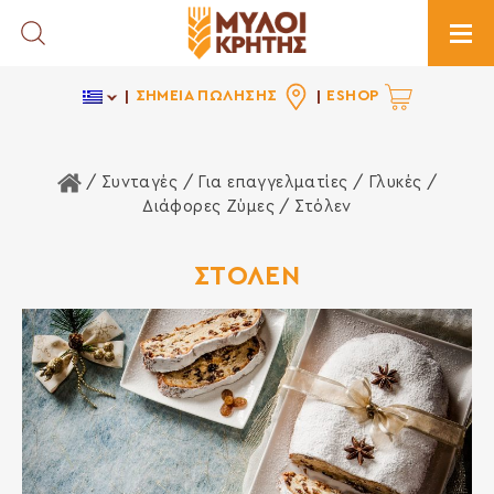
Toggle Search
Togg
ΣΗΜΕΙΑ ΠΩΛΗΣΗΣ
ESHOP
Αρχική Σελίδα
/ Συνταγές /
Για επαγγελματίες
/
Γλυκές
/
Διάφορες Ζύμες
/ Στόλεν
ΣΤΟΛΕΝ