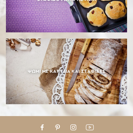
ΨΩΜΊ ΜΕ ΚΑΡΎΔΙΑ ΚΑΙ ΣΤΑΦΊΔΕΣ
Facebook
Pinterest
Instagram
Youtube