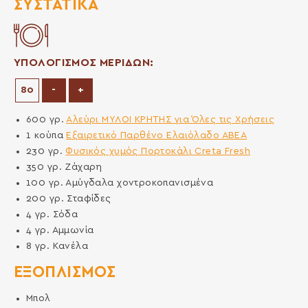
ΣΥΣΤΑΤΙΚΆ
ΥΠΟΛΟΓΙΣΜΟΣ ΜΕΡΙΔΩΝ:
Μείωση μερίδων
Αύξηση μερίδων
-
+
600
γρ.
Αλεύρι ΜΥΛΟΙ ΚΡΗΤΗΣ για Όλες τις Χρήσεις
1
κούπα
Εξαιρετικό Παρθένο Ελαιόλαδο ΑΒΕΑ
230
γρ.
Φυσικός χυμός Πορτοκάλι Creta Fresh
350
γρ.
Ζάχαρη
100
γρ.
Αμύγδαλα χοντροκοπανισμένα
200
γρ.
Σταφίδες
4
γρ.
Σόδα
4
γρ.
Αμμωνία
8
γρ.
Κανέλα
ΕΞΟΠΛΙΣΜΌΣ
Μπολ