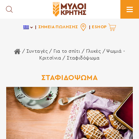
Toggle Search
Togg
ΣΗΜΕΙΑ ΠΩΛΗΣΗΣ
ESHOP
Αρχική Σελίδα
/ Συνταγές /
Για το σπίτι
/
Γλυκές
/
Ψωμιά -
Κριτσίνια
/ Σταφιδόψωμα
ΣΤΑΦΙΔΟΨΩΜΑ