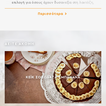
επιλογή για όσους έχουν δυσανεξία στη λακτόζη,
νηστεύουν, ακολουθούν φυτική διατροφή ή διατροφή
χαμηλών λιπαρών. Το χαρούπι είναι υψηλής διατροφικής
Περισσότερα
αξίας συστατικό, ενώ είναι γλυκό όπως η ζάχαρη αλλά με
πολύ λιγότερες θερμίδες. Κατάλληλο για vegans
Νηστίσιμο Χαμηλά λιπαρά Περιέχει φυσικά σάκχαρα Πηγή
εδώδιμων ινών, ασβεστίου, βιταμινών D, […]
ΔΕΙΤΕ ΑΚΟΜΗ
ΚΈΙΚ ΣΟΚΟΛΆΤΑ – ΜΠΑΝΆΝΑ