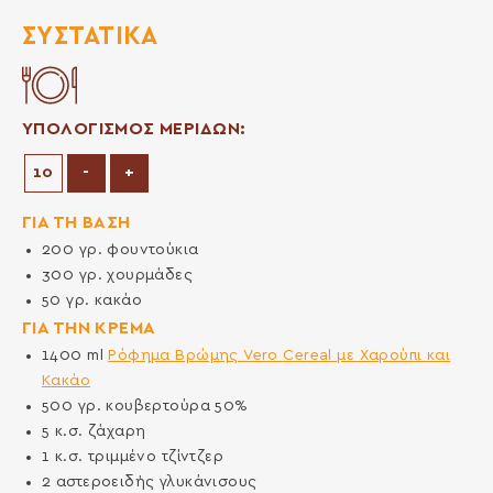
ΣΥΣΤΑΤΙΚΆ
ΥΠΟΛΟΓΙΣΜΟΣ ΜΕΡΙΔΩΝ:
Μείωση μερίδων
Αύξηση μερίδων
-
+
ΓΙΑ ΤΗ ΒΑΣΗ
200
γρ.
φουντούκια
300
γρ.
χουρμάδες
50
γρ.
κακάο
ΓΙΑ ΤΗΝ ΚΡΕΜΑ
1400
ml
Ρόφημα Βρώμης Vero Cereal με Χαρούπι και
Κακάο
500
γρ.
κουβερτούρα 50%
5
κ.σ.
ζάχαρη
1
κ.σ.
τριμμένο τζίντζερ
2
αστεροειδής γλυκάνισους